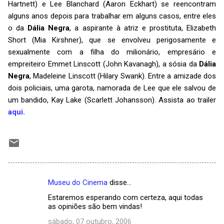
Hartnett) e Lee Blanchard (Aaron Eckhart) se reencontram
alguns anos depois para trabalhar em alguns casos, entre eles
o da
Dália Negra
, a aspirante à atriz e prostituta, Elizabeth
Short (Mia Kirshner), que se envolveu perigosamente e
sexualmente com a filha do milionário, empresário e
empreiteiro Emmet Linscott (John Kavanagh), a sósia da
Dália
Negra
, Madeleine Linscott (Hilary Swank). Entre a amizade dos
dois policiais, uma garota, namorada de Lee que ele salvou de
um bandido, Kay Lake (Scarlett Johansson). Assista ao trailer
aqui.
Museu do Cinema
disse…
C
Estaremos esperando com certeza, aqui todas
o
as opiniões são bem vindas!
m
sábado, 07 outubro, 2006