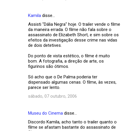
e
n
Kamila
disse…
t
Assisti "Dália Negra" hoje. O trailer vende o filme
á
da maneira errada. O filme não fala sobre o
assassinato de Elizabeth Short, e sim sobre os
r
efeitos da investigação desse crime nas vidas
i
de dois detetives.
o
Do ponto de vista estético, o filme é muito
s
bom. A fotografia, a direção de arte, os
figurinos são ótimos.
Só acho que o De Palma poderia ter
dispensado algumas cenas. O filme, às vezes,
parece ser lento.
sábado, 07 outubro, 2006
Museu do Cinema
disse…
Discordo Kamila, acho tanto o trailer quanto o
filme se afastam bastante do assassinato de