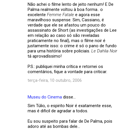
Não achei o filme lento de jeito nenhum! E De
Palma realmente voltou à boa forma.. o
excelente
Femme Fatale
e agora esse
maravilhoso suspense. Sim, Cassiano, é
verdade que ele se afastou um pouco do
assassinato de Short (as investigações de Lee
em relação ao caso só são reveladas
praticamente no final), mas o filme noir é
justamente isso: o crime é só o pano de fundo
para uma história sobre policiais.
Le Dahlia Noir
tá aprovadíssimo!
P.S.: publiquei minha crítica e retornei os
comentários, fique a vontade para criticar.
terça-feira, 10 outubro, 2006
Museu do Cinema
disse…
Sim Túlio, o espirito Noir é exatamente esse,
mas é dificil de agradar a todos.
Eu sou suspeito para falar de De Palma, pois
adoro até as bombas dele...