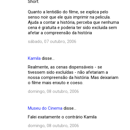
Short.
Quanto a lentidão do filme, se explica pelo
senso noir que ele quis imprimir na pelicula.
Ajuda a contar a história, perceba que nenhuma
cena é gratuita e poderia ter sido excluida sem
afetar a compreensão da história
sábado, 07 outubro, 2006
Kamila
disse…
Realmente, as cenas dispensáveis - se
tivessem sido excluídas - não afetariam a
nossa compreensão da história. Mas deixariam
o filme mais enxuto e coeso.
domingo, 08 outubro, 2006
Museu do Cinema
disse…
Falei exatamente o contrário Kamila
domingo, 08 outubro, 2006