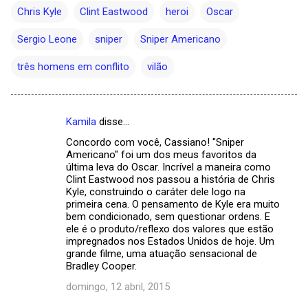
Chris Kyle
Clint Eastwood
heroi
Oscar
Sergio Leone
sniper
Sniper Americano
três homens em conflito
vilão
Kamila
disse…
C
Concordo com você, Cassiano! "Sniper
o
Americano" foi um dos meus favoritos da
m
última leva do Oscar. Incrível a maneira como
Clint Eastwood nos passou a história de Chris
e
Kyle, construindo o caráter dele logo na
primeira cena. O pensamento de Kyle era muito
n
bem condicionado, sem questionar ordens. E
t
ele é o produto/reflexo dos valores que estão
impregnados nos Estados Unidos de hoje. Um
á
grande filme, uma atuação sensacional de
r
Bradley Cooper.
i
domingo, 12 abril, 2015
o