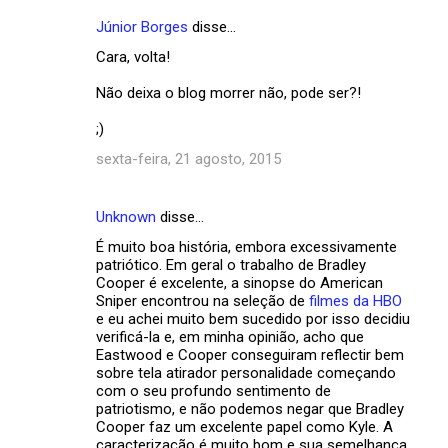
s
Júnior Borges
disse…
Cara, volta!
Não deixa o blog morrer não, pode ser?!
;)
sexta-feira, 21 agosto, 2015
Unknown
disse…
É muito boa história, embora excessivamente
patriótico. Em geral o trabalho de Bradley
Cooper é excelente, a sinopse do American
Sniper encontrou na seleção de
filmes da HBO
e eu achei muito bem sucedido por isso decidiu
verificá-la e, em minha opinião, acho que
Eastwood e Cooper conseguiram reflectir bem
sobre tela atirador personalidade começando
com o seu profundo sentimento de
patriotismo, e não podemos negar que Bradley
Cooper faz um excelente papel como Kyle. A
caracterização é muito bom e sua semelhança