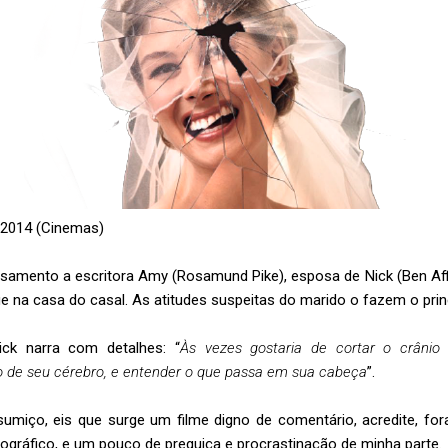
– 2014 (Cinemas)
asamento a escritora Amy (Rosamund Pike), esposa de Nick (Ben Af
na casa do casal. As atitudes suspeitas do marido o fazem o princ
ck narra com detalhes: “
Às vezes gostaria de cortar o crânio
 de seu cérebro, e entender o que passa em sua cabeça
”.
miço, eis que surge um filme digno de comentário, acredite, f
ográfico, e um pouco de preguiça e procrastinação de minha parte.