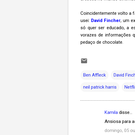
Coincidentemente volto a fa
usei:
David Fincher
, um e
só quer ser educado, a es
vorazes de informações 
pedaço de chocolate.
Ben Affleck
David Finc
neil patrick harris
Netfl
Kamila
disse…
C
Ansiosa para as
o
domingo, 05 ou
m