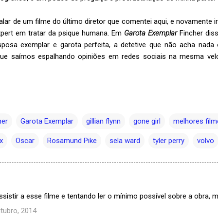
lar de um filme do último diretor que comentei aqui, e novamente i
xpert em tratar da psique humana. Em
Garota Exemplar
Fincher dis
posa exemplar e garota perfeita, a detetive que não acha nada
que saímos espalhando opiniões em redes sociais na mesma vel
her
Garota Exemplar
gillian flynn
gone girl
melhores film
ix
Oscar
Rosamund Pike
sela ward
tyler perry
volvo
sistir a esse filme e tentando ler o mínimo possível sobre a obra, mas
tubro, 2014