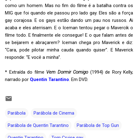
como um homem. Mas no fim do filme é a batalha contra os
MIG que foi quando ele passou pro lado gay. Eles são a força
gay corajosa. E os gays estão dando um pau nos russos. Ai
acaba e eles aterrisam. E o Iceman tentou pegar o Mavercik o
filme todo. E finalmente ele consegue! E o que falam antes de
se beijarem e abraçarem? Iceman chega pro Maverick e diz:
“Cara, pode pilotar minha cauda quando quiser”. E Maverick
responde: “E você a minha”.
* Extraída do filme
Vem Dormir Comigo
(1994) de Rory Kelly,
narrado por
Quentin Tarantino
. Em DVD.
Parábola
Parábola de Cinema
Parábola de Quentin Tarantino
Parábola de Top Gun
Quentin Tarantino
Tom Cruise gay