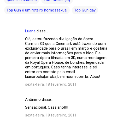
Top Gun é um roteiro homossexual
Top Gun gay
Luana
disse…
C
Olá, estou fazendo divulgação da ópera
o
Carmen 3D que a Cinemark está trazendo com
m
exclusividade para o Brasil em março e gostaria
de enviar mais informações para o blog. É a
e
primeira ópera filmada em 3D, numa montagem
da Royal Opera House, de Londres, legendada
n
em português. Caso tenha interesse, é só
t
entrar em contato pelo email
luanarocha[arroba]belemcom.com.br. Abcs!
á
sexta-feira, 18 fevereiro, 2011
r
i
o
Anônimo disse…
s
Sensacional, Cassiano!!!!
sexta-feira, 18 fevereiro, 2011