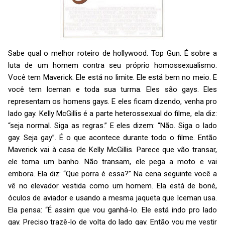
Sabe qual o melhor roteiro de hollywood. Top Gun. É sobre a
luta de um homem contra seu próprio homossexualismo.
Você tem Maverick. Ele está no limite. Ele está bem no meio. E
você tem Iceman e toda sua turma. Eles são gays. Eles
representam os homens gays. E eles ficam dizendo, venha pro
lado gay. Kelly McGillis é a parte heterossexual do filme, ela diz:
“seja normal. Siga as regras.” E eles dizem: “Não. Siga o lado
gay. Seja gay”. É o que acontece durante todo o filme. Então
Maverick vai à casa de Kelly McGillis. Parece que vão transar,
ele toma um banho. Não transam, ele pega a moto e vai
embora. Ela diz: “Que porra é essa?” Na cena seguinte você a
vê no elevador vestida como um homem. Ela está de boné,
óculos de aviador e usando a mesma jaqueta que Iceman usa.
Ela pensa: “É assim que vou ganhá-lo. Ele está indo pro lado
gay. Preciso trazê-lo de volta do lado gay. Então vou me vestir