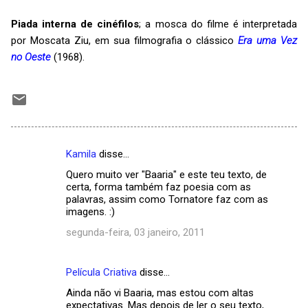
Piada interna de cinéfilos
; a mosca do filme é interpretada
por Moscata Ziu, em sua filmografia o clássico
Era uma Vez
no Oeste
(1968).
Kamila
disse…
C
Quero muito ver "Baaria" e este teu texto, de
o
certa, forma também faz poesia com as
m
palavras, assim como Tornatore faz com as
imagens. :)
e
segunda-feira, 03 janeiro, 2011
n
t
Película Criativa
disse…
á
Ainda não vi Baaria, mas estou com altas
r
expectativas. Mas depois de ler o seu texto,