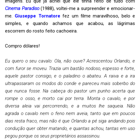
imagens. Eu que já achei que ele tinha feito de tudo com
Cinema Paradiso
(1988), voltei-me a surpreender e emocionar-
me.
Giuseppe Tornatore
fez um filme maravilhoso, belo e
simples, e quando achamos que acabou, as lágrimas
escorrem do rosto feito cachoeira.
Compro dólares!
Eu quero o seu cavalo: Ola, não ouve? Acrescentou Orlando, e
com furor se moveu. Trazia um bastão nodoso, espesso e forte,
aquele pastor consigo, e o paladino o abateu. A raiva e a ira
ultrapassaram os modos do conde e pareceu mais soberbo do
que nunca fosse. Na cabeça do pastor um punho acerta que
rompe o osso, e morto cai por terra. Monta o cavalo, e por
diversa aleia vai percorrendo, e a muitos lhe saqueia. Não
agrada o cavalo nem o feno nem aveia, tanto que em poucos
dias resta fraco, mas não é que Orlando a pé siga andando pois
condução quer obter matando, e quantas achou, tantas em uso
pegou porque os seus proprietários assassinou.