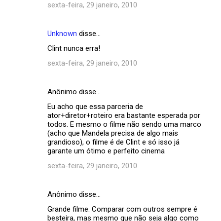
sexta-feira, 29 janeiro, 2010
n
t
Unknown
disse…
á
Clint nunca erra!
r
sexta-feira, 29 janeiro, 2010
i
o
s
Anônimo disse…
Eu acho que essa parceria de
ator+diretor+roteiro era bastante esperada por
todos. E mesmo o filme não sendo uma marco
(acho que Mandela precisa de algo mais
grandioso), o filme é de Clint e só isso já
garante um ótimo e perfeito cinema
sexta-feira, 29 janeiro, 2010
Anônimo disse…
Grande filme. Comparar com outros sempre é
besteira, mas mesmo que não seja algo como