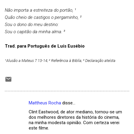
Não importa a estreiteza do portão, ¹
Quão cheio de castigos o pergaminho, ²
Sou o dono do meu destino:
Sou o capitão da minha alma. ³
Trad. para Português de Luís Eusébio
¹Alusão a Mateus 7:13-14; ² Referência à Biblía; ³ Declaração ateísta
Mattheus Rocha
disse…
C
Clint Eastwood, de ator mediano, tornou-se um
o
dos melhores diretores da história do cinema,
m
na minha modesta opinião. Com certeza verei
este filme.
e