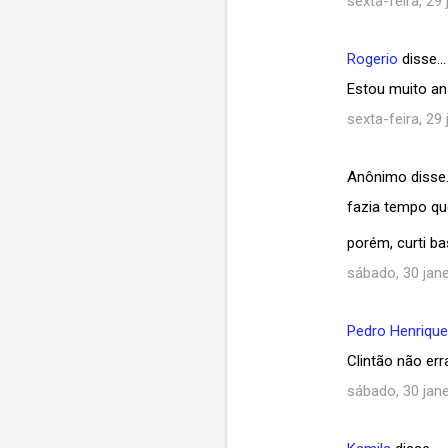
sexta-feira, 29 
Rogerio
disse…
Estou muito ans
sexta-feira, 29 
Anônimo disse
fazia tempo qu
porém, curti b
sábado, 30 jane
Pedro Henriqu
Clintão não err
sábado, 30 jane