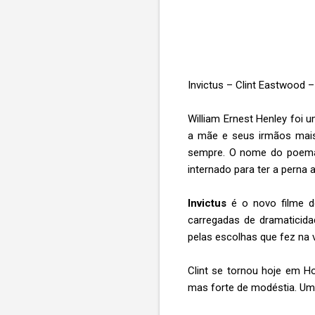
Invictus – Clint Eastwood 
William Ernest Henley foi 
a mãe e seus irmãos mais
sempre. O nome do poema e
internado para ter a perna
Invictus
é o novo filme d
carregadas de dramaticida
pelas escolhas que fez na v
Clint se tornou hoje em H
mas forte de modéstia. Um d