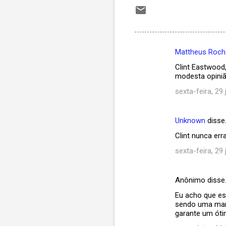
Mattheus Roch
C
Clint Eastwood
o
modesta opiniã
m
sexta-feira, 29 
e
n
Unknown
disse
t
Clint nunca erra
á
sexta-feira, 29 
r
i
Anônimo disse
o
Eu acho que es
s
sendo uma marc
garante um óti