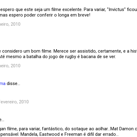
spero que este seja um filme excelente. Para variar, "Invictus" ficou
 mas espero poder conferir o longa em breve!
eiro, 2010
 considero um bom filme. Merece ser assistido, certamente, e a histo
té mesmo a batalha do jogo de rugby é bacana de se ver.
eiro, 2010
ema
disse…
fevereiro, 2010
e…
an filme, para variar, fantástico, do sotaque ao aolhar...Mat Damon
ispensável. Mandela, Eastwood e Freeman é difil dar errado...