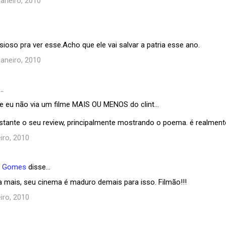
janeiro, 2010
ioso pra ver esse.Acho que ele vai salvar a patria esse ano.
janeiro, 2010
…
e eu não via um filme MAIS OU MENOS do clint...
astante o seu review, principalmente mostrando o poema. é realment
iro, 2010
e Gomes
disse…
a mais, seu cinema é maduro demais para isso. Filmão!!!
iro, 2010