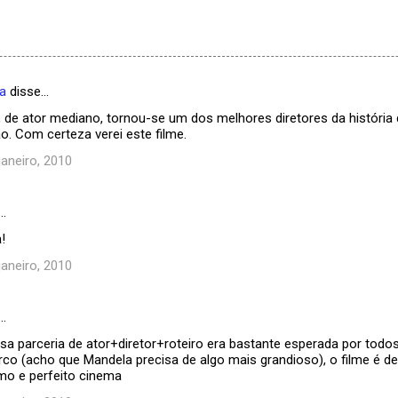
a
disse…
, de ator mediano, tornou-se um dos melhores diretores da história
o. Com certeza verei este filme.
janeiro, 2010
…
!
janeiro, 2010
…
sa parceria de ator+diretor+roteiro era bastante esperada por todo
o (acho que Mandela precisa de algo mais grandioso), o filme é de C
mo e perfeito cinema