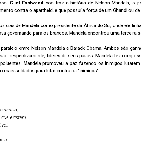
anos,
Clint Eastwood
nos traz a história de Nelson Mandela, o pac
imento contra o apartheid, e que possuí a força de um Ghandi ou de 
ros dias de Mandela como presidente da África do Sul, onde ele tin
ava governando para os brancos. Mandela encontrou uma terceira saí
 um paralelo entre Nelson Mandela e Barack Obama. Ambos são gan
são, respectivamente, lideres de seus países. Mandela fez o impos
poluentes. Mandela promoveu a paz fazendo os inimigos lutarem
 mais soldados para lutar contra os "inimigos".
o abaixo,
 que existam
vel.
ncia