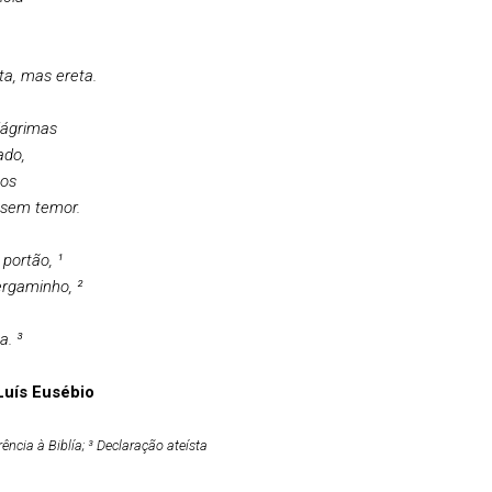
a, mas ereta.
 lágrimas
ado,
nos
 sem temor.
portão, ¹
ergaminho, ²
. ³
Luís Eusébio
ência à Biblía; ³ Declaração ateísta