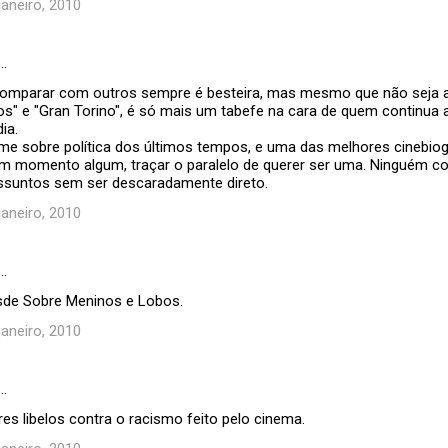
janeiro, 2010
…
Comparar com outros sempre é besteira, mas mesmo que não seja 
s" e "Gran Torino", é só mais um tabefe na cara de quem continua
ia.
ilme sobre política dos últimos tempos, e uma das melhores cinebiog
 momento algum, traçar o paralelo de querer ser uma. Ninguém co
ssuntos sem ser descaradamente direto.
janeiro, 2010
…
sde Sobre Meninos e Lobos.
janeiro, 2010
…
es libelos contra o racismo feito pelo cinema.