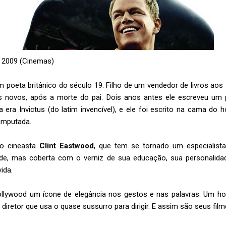
– 2009 (Cinemas)
um poeta britânico do século 19. Filho de um vendedor de livros aos
 novos, após a morte do pai. Dois anos antes ele escreveu u
ra Invictus (do latim invencível), e ele foi escrito na cama do h
 amputada.
o cineasta
Clint Eastwood
, que tem se tornado um especialista
de, mas coberta com o verniz de sua educação, sua personalidade 
ida.
ollywood um ícone de elegância nos gestos e nas palavras. Um h
iretor que usa o quase sussurro para dirigir. E assim são seus fil