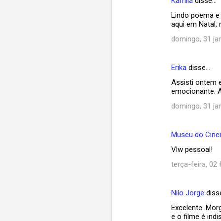
Kamila
disse…
Lindo poema e e
aqui em Natal,
domingo, 31 jan
Erika
disse…
Assisti ontem e
emocionante. A
domingo, 31 jan
Museu do Cin
Vlw pessoal!
terça-feira, 02 
Nilo Jorge
diss
Excelente. Morg
e o filme é ind