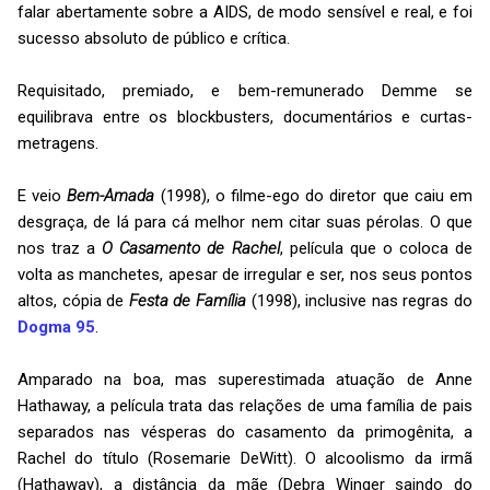
falar abertamente sobre a AIDS, de modo sensível e real, e foi
sucesso absoluto de público e crítica.
Requisitado, premiado, e bem-remunerado Demme se
equilibrava entre os blockbusters, documentários e curtas-
metragens.
E veio
Bem-Amada
(1998), o filme-ego do diretor que caiu em
desgraça, de lá para cá melhor nem citar suas pérolas. O que
nos traz a
O Casamento de Rachel
, película que o coloca de
volta as manchetes, apesar de irregular e ser, nos seus pontos
altos, cópia de
Festa de Família
(1998), inclusive nas regras do
Dogma 95
.
Amparado na boa, mas superestimada atuação de Anne
Hathaway, a película trata das relações de uma família de pais
separados nas vésperas do casamento da primogênita, a
Rachel do título (Rosemarie DeWitt). O alcoolismo da irmã
(Hathaway), a distância da mãe (Debra Winger saindo do