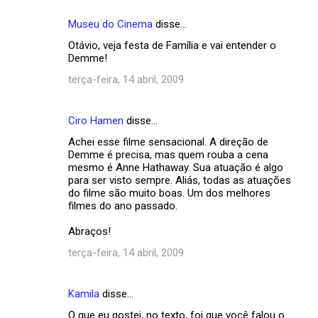
s
Museu do Cinema
disse…
Otávio, veja festa de Família e vai entender o
Demme!
terça-feira, 14 abril, 2009
Ciro Hamen
disse…
Achei esse filme sensacional. A direção de
Demme é precisa, mas quem rouba a cena
mesmo é Anne Hathaway. Sua atuação é algo
para ser visto sempre. Aliás, todas as atuações
do filme são muito boas. Um dos melhores
filmes do ano passado.
Abraços!
terça-feira, 14 abril, 2009
Kamila
disse…
O que eu gostei, no texto, foi que você falou o