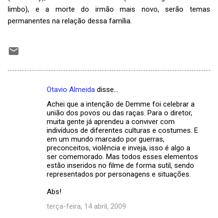
limbo), e a morte do irmão mais novo, serão temas
permanentes na relação dessa família.
Otavio Almeida
disse…
C
Achei que a intenção de Demme foi celebrar a
o
união dos povos ou das raças. Para o diretor,
m
muita gente já aprendeu a conviver com
indivíduos de diferentes culturas e costumes. E
e
em um mundo marcado por guerras,
preconceitos, violência e inveja, isso é algo a
n
ser comemorado. Mas todos esses elementos
t
estão inseridos no filme de forma sutil, sendo
representados por personagens e situações.
á
r
Abs!
i
terça-feira, 14 abril, 2009
o