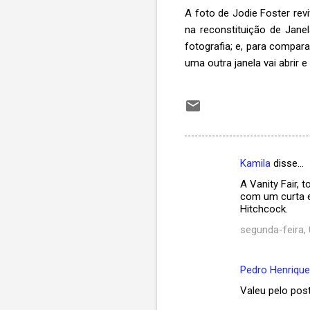
A foto de Jodie Foster rev
na reconstituição de Janel
fotografia; e, para compar
uma outra janela vai abrir e 
Kamila
disse…
C
A Vanity Fair,
o
com um curta e
m
Hitchcock.
e
segunda-feira, 
n
t
Pedro Henriqu
á
Valeu pelo post
r