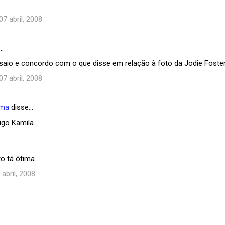
07 abril, 2008
…
saio e concordo com o que disse em relação à foto da Jodie Foster 
07 abril, 2008
ema
disse…
go Kamila.
to tá ótima.
 abril, 2008