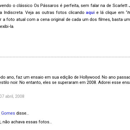
ivendo o clássico Os Pássaros é perfeita, sem falar na de Scarlet
a Indiscreta. Veja as outras fotos clicando
aqui
e lá clique em "
n
ar a foto atual com a cena original de cada um dos filmes, basta u
exibi-la.
 todo ano, faz um ensaio em sua edição de Hollywood. No ano passad
stilo noir. No entanto, eles se superaram em 2008. Adorei esse en
07 abril, 2008
e Gomes
disse…
, não achava essas fotos...