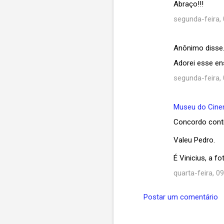
Abraço!!!
i
segunda-feira, 
o
s
Anônimo disse
Adorei esse en
segunda-feira, 
Museu do Cin
Concordo conti
Valeu Pedro.
É Vinicius, a fo
quarta-feira, 09
Postar um comentário