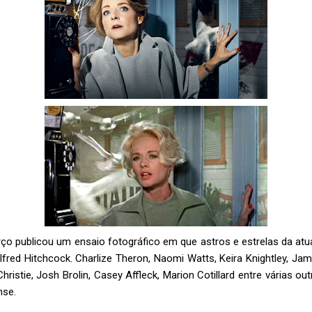
arço publicou um ensaio fotográfico em que astros e estrelas da at
lfred Hitchcock. Charlize Theron, Naomi Watts, Keira Knightley, J
 Christie, Josh Brolin, Casey Affleck, Marion Cotillard entre várias o
nse.