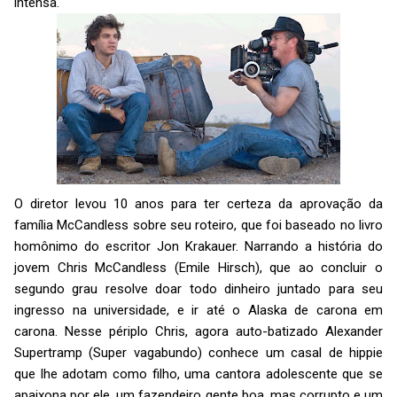
intensa.
O diretor levou 10 anos para ter certeza da aprovação da
família McCandless sobre seu roteiro, que foi baseado no livro
homônimo do escritor Jon Krakauer. Narrando a história do
jovem Chris McCandless (Emile Hirsch), que ao concluir o
segundo grau resolve doar todo dinheiro juntado para seu
ingresso na universidade, e ir até o Alaska de carona em
carona. Nesse périplo Chris, agora auto-batizado Alexander
Supertramp (Super vagabundo) conhece um casal de hippie
que lhe adotam como filho, uma cantora adolescente que se
apaixona por ele, um fazendeiro gente boa, mas corrupto e um