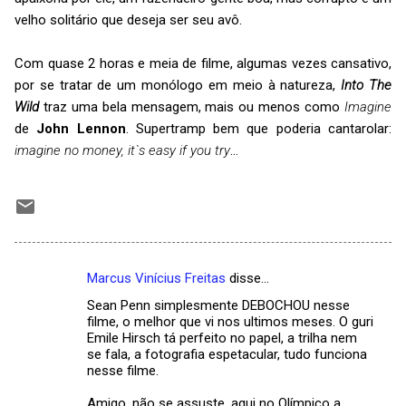
velho solitário que deseja ser seu avô.
Com quase 2 horas e meia de filme, algumas vezes cansativo,
por se tratar de um monólogo em meio à natureza,
Into The
Wild
traz uma bela mensagem, mais ou menos como
Imagine
de
John Lennon
. Supertramp bem que poderia cantarolar:
imagine no money, it`s easy if you try
…
Marcus Vinícius Freitas
disse…
C
Sean Penn simplesmente DEBOCHOU nesse
o
filme, o melhor que vi nos ultimos meses. O guri
m
Emile Hirsch tá perfeito no papel, a trilha nem
se fala, a fotografia espetacular, tudo funciona
e
nesse filme.
n
Amigo, não se assuste, aqui no Olímpico a