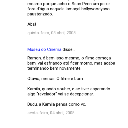
mesmo porque acho o Sean Penn um peixe
fora d'água naquele lamaçal hollywoodyano
pausterizado.
Abs!
quinta-feira, 03 abril, 2008
Museu do Cinema
disse…
Ramon, é bem isso mesmo, o filme começa
bem, vai esfriando até ficar morno, mas acaba
terminando bem novamente.
Otávio, menos. O filme é bom.
Kamila, quando souber, e se tiver esperando
algo "revelador" vai se decepcionar.
Dudu, a Kamila pensa como vc.
sexta-feira, 04 abril, 2008