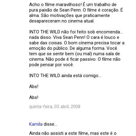
Acho o filme maravilhoso! É um trabalho de
pura paixão de Sean Penn. O filme é coração. É
alma. São motivações que praticamente
desapareceram no cinema atual.
INTO THE WILD não foi feito sob encomenda...
nada disso. Viva Sean Penn! O cara é louco e
sabe das coisas. O bom cinema precisa tocar a
emoção do público. De alguma forma. Você
tem que se sentir bem (ou mal) numa sala de
cinema. Não pode é ficar passivo. O filme não
pode pensar por você.
INTO THE WILD ainda está comigo...
Abs!
Abs!
quinta-feira, 03 abril, 2008
Kamila
disse…
Ainda não assisti a este filme, mas este é o