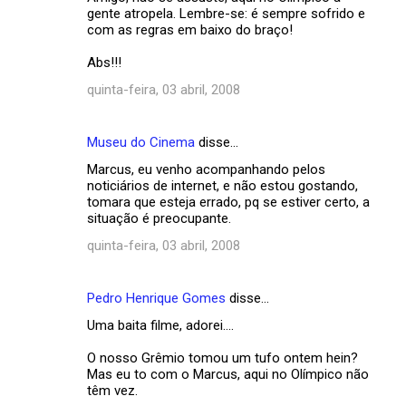
t
gente atropela. Lembre-se: é sempre sofrido e
com as regras em baixo do braço!
á
r
Abs!!!
i
quinta-feira, 03 abril, 2008
o
s
Museu do Cinema
disse…
Marcus, eu venho acompanhando pelos
noticiários de internet, e não estou gostando,
tomara que esteja errado, pq se estiver certo, a
situação é preocupante.
quinta-feira, 03 abril, 2008
Pedro Henrique Gomes
disse…
Uma baita filme, adorei....
O nosso Grêmio tomou um tufo ontem hein?
Mas eu to com o Marcus, aqui no Olímpico não
têm vez.