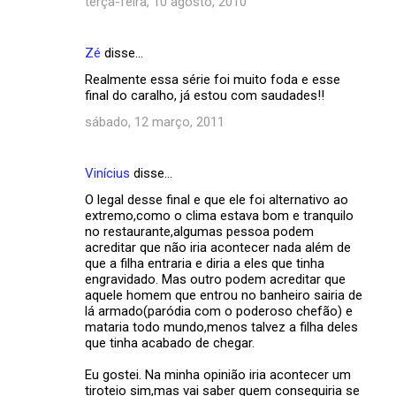
terça-feira, 10 agosto, 2010
Zé
disse…
Realmente essa série foi muito foda e esse
final do caralho, já estou com saudades!!
sábado, 12 março, 2011
Vinícius
disse…
O legal desse final e que ele foi alternativo ao
extremo,como o clima estava bom e tranquilo
no restaurante,algumas pessoa podem
acreditar que não iria acontecer nada além de
que a filha entraria e diria a eles que tinha
engravidado. Mas outro podem acreditar que
aquele homem que entrou no banheiro sairia de
lá armado(paródia com o poderoso chefão) e
mataria todo mundo,menos talvez a filha deles
que tinha acabado de chegar.
Eu gostei. Na minha opinião iria acontecer um
tiroteio sim,mas vai saber quem conseguiria se