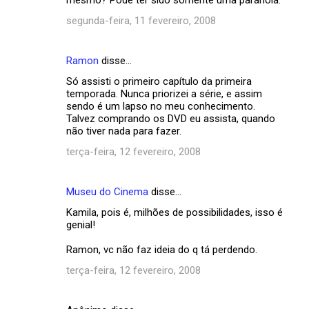
r
segunda-feira, 11 fevereiro, 2008
i
o
Ramon
disse…
s
Só assisti o primeiro capítulo da primeira
temporada. Nunca priorizei a série, e assim
sendo é um lapso no meu conhecimento.
Talvez comprando os DVD eu assista, quando
não tiver nada para fazer.
terça-feira, 12 fevereiro, 2008
Museu do Cinema
disse…
Kamila, pois é, milhões de possibilidades, isso é
genial!
Ramon, vc não faz ideia do q tá perdendo.
terça-feira, 12 fevereiro, 2008