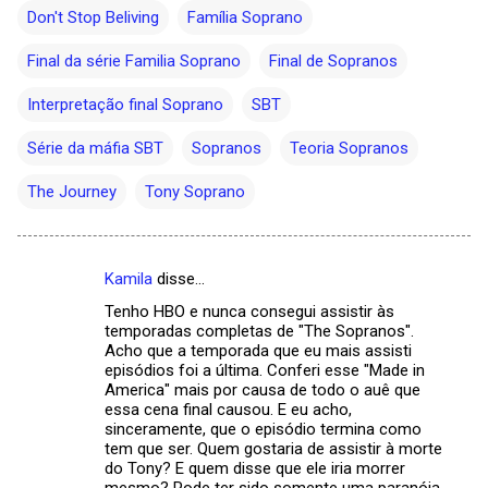
Don't Stop Beliving
Família Soprano
Final da série Familia Soprano
Final de Sopranos
Interpretação final Soprano
SBT
Série da máfia SBT
Sopranos
Teoria Sopranos
The Journey
Tony Soprano
Kamila
disse…
C
Tenho HBO e nunca consegui assistir às
o
temporadas completas de "The Sopranos".
m
Acho que a temporada que eu mais assisti
episódios foi a última. Conferi esse "Made in
e
America" mais por causa de todo o auê que
essa cena final causou. E eu acho,
n
sinceramente, que o episódio termina como
t
tem que ser. Quem gostaria de assistir à morte
do Tony? E quem disse que ele iria morrer
á
mesmo? Pode ter sido somente uma paranóia.