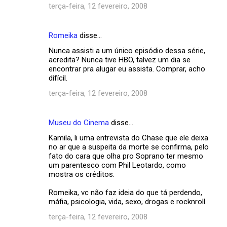
terça-feira, 12 fevereiro, 2008
Romeika
disse…
Nunca assisti a um único episódio dessa série,
acredita? Nunca tive HBO, talvez um dia se
encontrar pra alugar eu assista. Comprar, acho
difícil.
terça-feira, 12 fevereiro, 2008
Museu do Cinema
disse…
Kamila, li uma entrevista do Chase que ele deixa
no ar que a suspeita da morte se confirma, pelo
fato do cara que olha pro Soprano ter mesmo
um parentesco com Phil Leotardo, como
mostra os créditos.
Romeika, vc não faz ideia do que tá perdendo,
máfia, psicologia, vida, sexo, drogas e rocknroll.
terça-feira, 12 fevereiro, 2008