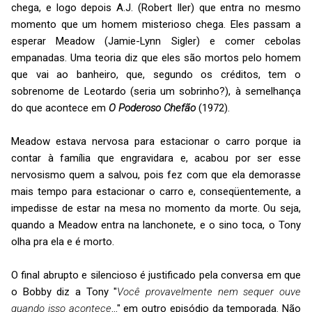
chega, e logo depois A.J. (Robert Iler) que entra no mesmo
momento que um homem misterioso chega. Eles passam a
esperar Meadow (Jamie-Lynn Sigler) e comer cebolas
empanadas. Uma teoria diz que eles são mortos pelo homem
que vai ao banheiro, que, segundo os créditos, tem o
sobrenome de Leotardo (seria um sobrinho?), à semelhança
do que acontece em
O Poderoso Chefão
(1972).
Meadow estava nervosa para estacionar o carro porque ia
contar à família que engravidara e, acabou por ser esse
nervosismo quem a salvou, pois fez com que ela demorasse
mais tempo para estacionar o carro e, conseqüentemente, a
impedisse de estar na mesa no momento da morte. Ou seja,
quando a Meadow entra na lanchonete, e o sino toca, o Tony
olha pra ela e é morto.
O final abrupto e silencioso é justificado pela conversa em que
o Bobby diz a Tony "
Você provavelmente nem sequer ouve
quando isso acontece
..." em outro episódio da temporada. Não