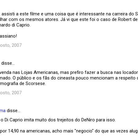
ssisti a este filme e uma coisa que é interessante na carreira do S
alhar com os mesmos atores. Já vi que este foi o caso de Robert de 
ardo di Caprio.
assiano!
osto, 2007
disse…
a venda nas Lojas Americanas, mas prefiro fazer a busca nas locad
mado. O público e os fãs do cineasta pouco mencionam a respeito
ilmografia de Scorsese.
osto, 2007
ema
disse…
 o Di Caprio imita muito dos trejeitos do DeNiro para isso.
á por 14,90 na americanas, acho mais "negocio" do que as vezes aluga