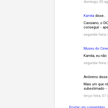
domingo, 05 ag
Kamila
disse…
Cassiano, o DiC
conseguir - ap
segunda-feira,
Museu do Cin
Kamila, eu não
segunda-feira,
Anônimo disse
Mais um que nã
subestimado - 
terça-feira, 07
Postar um comentário