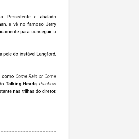
. Persistente e abalado
man, e vê no famoso Jerry
ticamente para conseguir o
 pele do instável Langford,
ga, como
Come Rain or Come
 do
Talking Heads
,
Rainbow
stante nas trilhas do diretor.