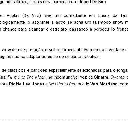
grandes filmes, e mais uma parceria com Robert De Niro.
ert Pupkin (De Niro) vive um comediante em busca da fama
ologicamente, o aspirante a astro se acha um talentoso show 
ua chance para alcançar o estrelato, passando a persegui-lo frene
show de interpretação, o velho comediante está muito a vontade na
magens não se adaptar ao estilo do cineasta trabalhar.
eta de clássicos e canções especialmente selecionadas para o lon
les
,
Fly me to The Moon
, na inconfundível voz de
Sinatra
,
Swamp
,
ntora
Rickie Lee Jones
e
Wonderful Remark
de
Van Morrison
, con