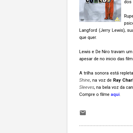
dos 
Rup
psic
Langford (Jerry Lewis), s
que quer.
Lewis e De Niro travam um 
apesar de no inicio das fil
A trilha sonora está repl
Shine
, na voz de
Ray Char
Sleeves
, na bela voz da ca
Compre o filme
aqui
.