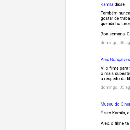
Kamila
disse…
C
Também nunca a
o
gostar de trab
m
queridinho Leon
e
Boa semana, C
n
domingo, 05 ag
t
á
Alex Gonçalves
r
Vi o filme par
i
o mais subesti
a respeito da f
o
domingo, 05 ag
s
Museu do Cin
É sim Kamila, e
Alex, o filme t