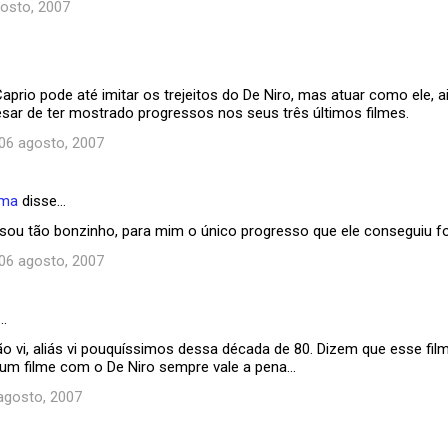
osto, 2007
aprio pode até imitar os trejeitos do De Niro, mas atuar como ele, a
esar de ter mostrado progressos nos seus três últimos filmes.
 06 agosto, 2007
ema
disse…
 sou tão bonzinho, para mim o único progresso que ele conseguiu fo
 06 agosto, 2007
…
o vi, aliás vi pouquíssimos dessa década de 80. Dizem que esse f
um filme com o De Niro sempre vale a pena...
 agosto, 2007