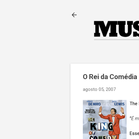
O Rei da Comédia
agosto 05, 2007
The 
“
É m
Esse