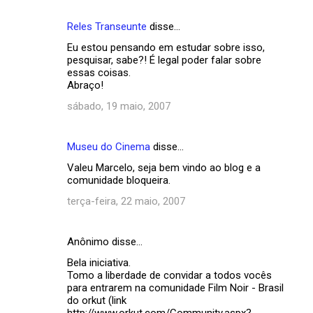
Reles Transeunte
disse…
Eu estou pensando em estudar sobre isso,
pesquisar, sabe?! É legal poder falar sobre
essas coisas.
Abraço!
sábado, 19 maio, 2007
Museu do Cinema
disse…
Valeu Marcelo, seja bem vindo ao blog e a
comunidade bloqueira.
terça-feira, 22 maio, 2007
Anônimo disse…
Bela iniciativa.
Tomo a liberdade de convidar a todos vocês
para entrarem na comunidade Film Noir - Brasil
do orkut (link
http://www.orkut.com/Community.aspx?