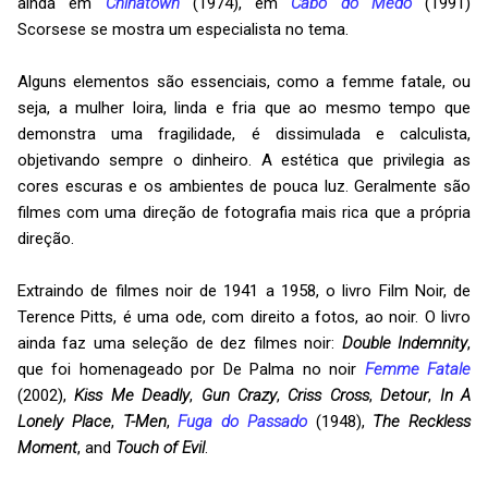
ainda em
Chinatown
(1974), em
Cabo do Medo
(1991)
Scorsese se mostra um especialista no tema.
Alguns elementos são essenciais, como a femme fatale, ou
seja, a mulher loira, linda e fria que ao mesmo tempo que
demonstra uma fragilidade, é dissimulada e calculista,
objetivando sempre o dinheiro. A estética que privilegia as
cores escuras e os ambientes de pouca luz. Geralmente são
filmes com uma direção de fotografia mais rica que a própria
direção.
Extraindo de filmes noir de 1941 a 1958, o livro Film Noir, de
Terence Pitts, é uma ode, com direito a fotos, ao noir. O livro
ainda faz uma seleção de dez filmes noir:
Double Indemnity
,
que foi homenageado por De Palma no noir
Femme Fatale
(2002),
Kiss Me Deadly
,
Gun Crazy
,
Criss Cross
,
Detour
,
In A
Lonely Place
,
T-Men
,
Fuga do Passado
(1948),
The Reckless
Moment
, and
Touch of Evil
.