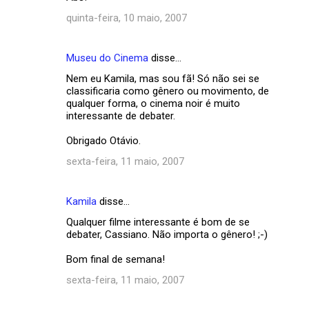
i
quinta-feira, 10 maio, 2007
o
s
Museu do Cinema
disse…
Nem eu Kamila, mas sou fã! Só não sei se
classificaria como gênero ou movimento, de
qualquer forma, o cinema noir é muito
interessante de debater.
Obrigado Otávio.
sexta-feira, 11 maio, 2007
Kamila
disse…
Qualquer filme interessante é bom de se
debater, Cassiano. Não importa o gênero! ;-)
Bom final de semana!
sexta-feira, 11 maio, 2007