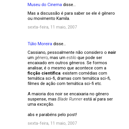
Museu do Cinema
disse…
Mas a discussão é para saber se ele é gênero
ou movimento Kamila.
sexta-feira, 11 maio, 2007
Túlio Moreira
disse…
Cassiano, pessoalmente não considero o
noir
um
gênero
, mas um
estilo
que pode ser
encaixado em outros gêneros. Se formos
analisar, é o mesmo que acontece com a
ficção científica
: existem comédias com
temática sci-fi, dramas com temática sci-fi,
filmes de ação com temática sci-fi etc.
A maioria dos noir se encaixaria no gênero
suspense, mas
Blade Runner
está aí para ser
uma exceção.
abs e parabéns pelo post!
sexta-feira, 11 maio, 2007