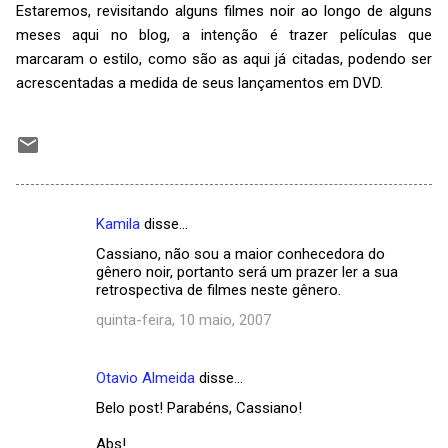
Estaremos, revisitando alguns filmes noir ao longo de alguns
meses aqui no blog, a intenção é trazer películas que
marcaram o estilo, como são as aqui já citadas, podendo ser
acrescentadas a medida de seus lançamentos em DVD.
Kamila
disse…
C
Cassiano, não sou a maior conhecedora do
o
gênero noir, portanto será um prazer ler a sua
m
retrospectiva de filmes neste gênero.
e
quinta-feira, 10 maio, 2007
n
t
Otavio Almeida
disse…
á
Belo post! Parabéns, Cassiano!
r
Abs!