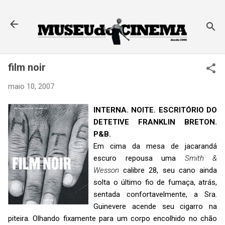
Pular para o conteúdo principal
film noir
maio 10, 2007
INTERNA. NOITE. ESCRITÓRIO DO
DETETIVE FRANKLIN BRETON.
P&B.
Em cima da mesa de jacarandá
escuro repousa uma
Smith &
Wesson
calibre 28, seu cano ainda
solta o último fio de fumaça, atrás,
sentada confortavelmente, a Sra.
Guinevere acende seu cigarro na
piteira. Olhando fixamente para um corpo encolhido no chão