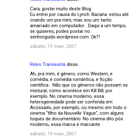
Cara, gostei muito deste Blog.
Eu entrei por causa do Lynch. Bacana. estou até
criando um pra mim, mas sou um tanto
amarrado em computador... Daqui a um tempo,
se quiseres, podes postar no
senhorguido.wordpress.com. Ok?!
sábado, 19 maio, 2007
Reles Transeunte
disse…
Ah, pra mim, é gênero, como Western, e
comédia, e comédia romântica, e ficção
científica... Não que os gêneros não possam se
misturar, como acontece em Kill Bill, por
exemplo. No cinema moderno, essa
heterogeneidade pode ser conferida em
Acossado, por exemplo, ou mesmo em todo o
cinema "filho da Nouvelle Vague", com alguns
toques de documentário. No cinema dito pós
moderno, essa marca é marcante.
sábado, 19 maio, 2007