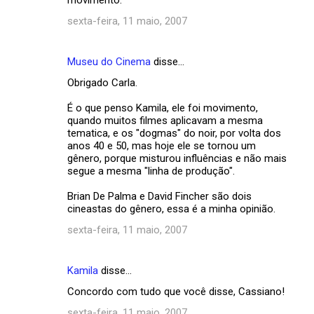
sexta-feira, 11 maio, 2007
Museu do Cinema
disse…
Obrigado Carla.
É o que penso Kamila, ele foi movimento,
quando muitos filmes aplicavam a mesma
tematica, e os "dogmas" do noir, por volta dos
anos 40 e 50, mas hoje ele se tornou um
gênero, porque misturou influências e não mais
segue a mesma "linha de produção".
Brian De Palma e David Fincher são dois
cineastas do gênero, essa é a minha opinião.
sexta-feira, 11 maio, 2007
Kamila
disse…
Concordo com tudo que você disse, Cassiano!
sexta-feira, 11 maio, 2007