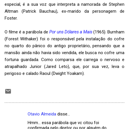
especial, é a sua voz que interpreta a namorada de Stephen
Altman (Patrick Bauchau), ex-marido da personagem de
Foster.
O filme é a parábola de
Por uns Dólares a Mais
(1965). Burnham
(Forest Withaker) foi o responsável pela instalação do cofre
no quarto do pânico do antigo proprietário, pensando que a
mansão ainda não havia sido vendida, ele busca no cofre uma
fortuna guardada. Como comparsa ele carrega o nervoso e
atrapalhado Junior (Jared Leto), que, por sua vez, leva o
perigoso e calado Raoul (Dwight Yoakam).
Otavio Almeida
disse…
C
Hmm... essa parábola que vc citou foi
o
confirmada pelo diretor ou por alguém do