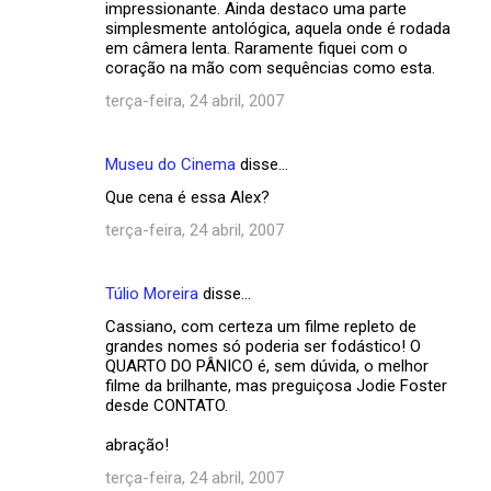
impressionante. Ainda destaco uma parte
simplesmente antológica, aquela onde é rodada
em câmera lenta. Raramente fiquei com o
coração na mão com sequências como esta.
terça-feira, 24 abril, 2007
Museu do Cinema
disse…
Que cena é essa Alex?
terça-feira, 24 abril, 2007
Túlio Moreira
disse…
Cassiano, com certeza um filme repleto de
grandes nomes só poderia ser fodástico! O
QUARTO DO PÂNICO é, sem dúvida, o melhor
filme da brilhante, mas preguiçosa Jodie Foster
desde CONTATO.
abração!
terça-feira, 24 abril, 2007