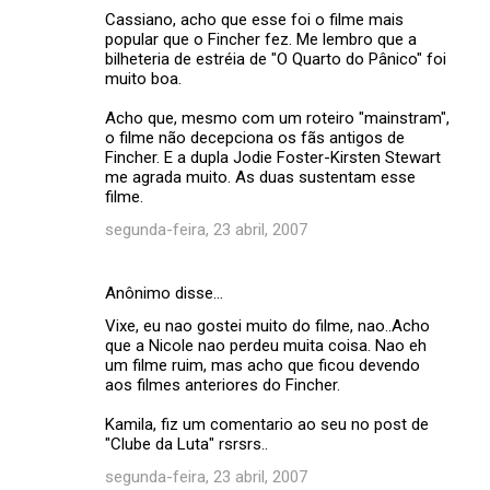
Cassiano, acho que esse foi o filme mais
popular que o Fincher fez. Me lembro que a
bilheteria de estréia de "O Quarto do Pânico" foi
muito boa.
Acho que, mesmo com um roteiro "mainstram",
o filme não decepciona os fãs antigos de
Fincher. E a dupla Jodie Foster-Kirsten Stewart
me agrada muito. As duas sustentam esse
filme.
segunda-feira, 23 abril, 2007
Anônimo disse…
Vixe, eu nao gostei muito do filme, nao..Acho
que a Nicole nao perdeu muita coisa. Nao eh
um filme ruim, mas acho que ficou devendo
aos filmes anteriores do Fincher.
Kamila, fiz um comentario ao seu no post de
"Clube da Luta" rsrsrs..
segunda-feira, 23 abril, 2007