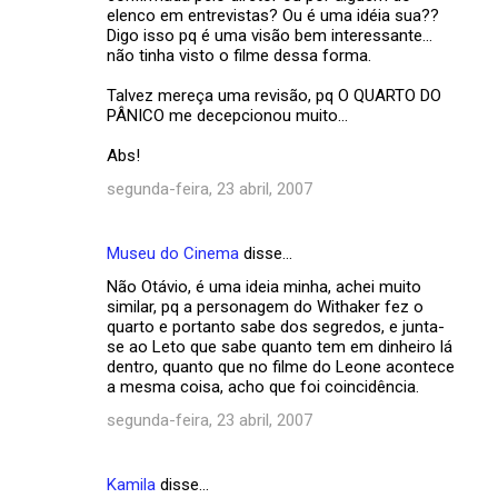
m
elenco em entrevistas? Ou é uma idéia sua??
Digo isso pq é uma visão bem interessante...
e
não tinha visto o filme dessa forma.
n
Talvez mereça uma revisão, pq O QUARTO DO
t
PÂNICO me decepcionou muito...
á
Abs!
r
segunda-feira, 23 abril, 2007
i
o
Museu do Cinema
disse…
s
Não Otávio, é uma ideia minha, achei muito
similar, pq a personagem do Withaker fez o
quarto e portanto sabe dos segredos, e junta-
se ao Leto que sabe quanto tem em dinheiro lá
dentro, quanto que no filme do Leone acontece
a mesma coisa, acho que foi coincidência.
segunda-feira, 23 abril, 2007
Kamila
disse…