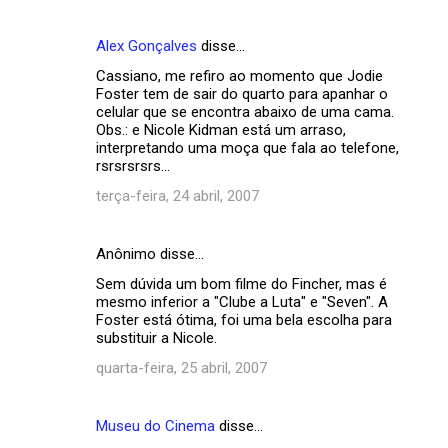
Alex Gonçalves
disse…
Cassiano, me refiro ao momento que Jodie
Foster tem de sair do quarto para apanhar o
celular que se encontra abaixo de uma cama.
Obs.: e Nicole Kidman está um arraso,
interpretando uma moça que fala ao telefone,
rsrsrsrsrs...
terça-feira, 24 abril, 2007
Anônimo disse…
Sem dúvida um bom filme do Fincher, mas é
mesmo inferior a "Clube a Luta" e "Seven". A
Foster está ótima, foi uma bela escolha para
substituir a Nicole.
quarta-feira, 25 abril, 2007
Museu do Cinema
disse…