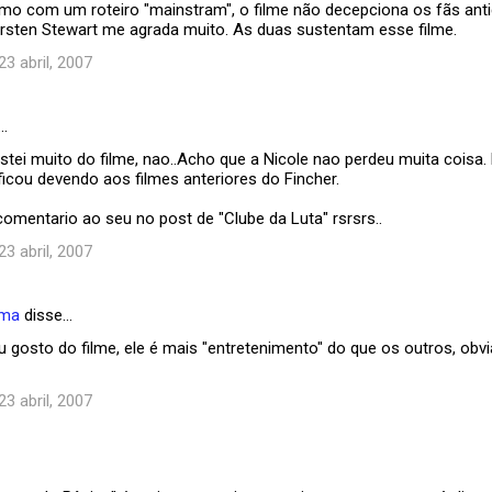
o com um roteiro "mainstram", o filme não decepciona os fãs antig
irsten Stewart me agrada muito. As duas sustentam esse filme.
23 abril, 2007
…
stei muito do filme, nao..Acho que a Nicole nao perdeu muita coisa.
icou devendo aos filmes anteriores do Fincher.
comentario ao seu no post de "Clube da Luta" rsrsrs..
23 abril, 2007
ema
disse…
eu gosto do filme, ele é mais "entretenimento" do que os outros, ob
23 abril, 2007