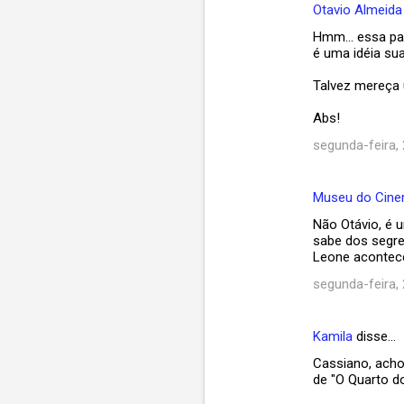
Otavio Almeida
C
Hmm... essa pa
o
é uma idéia sua
m
Talvez mereça
e
Abs!
n
t
segunda-feira, 
á
r
Museu do Cin
i
Não Otávio, é u
sabe dos segre
o
Leone acontece
s
segunda-feira, 
Kamila
disse…
Cassiano, acho 
de "O Quarto do