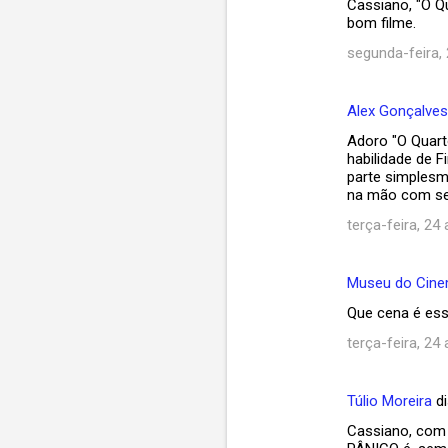
Cassiano, "O Q
bom filme.
segunda-feira, 
Alex Gonçalves
Adoro "O Quart
habilidade de 
parte simplesm
na mão com se
terça-feira, 24 
Museu do Cin
Que cena é ess
terça-feira, 24 
Túlio Moreira
di
Cassiano, com 