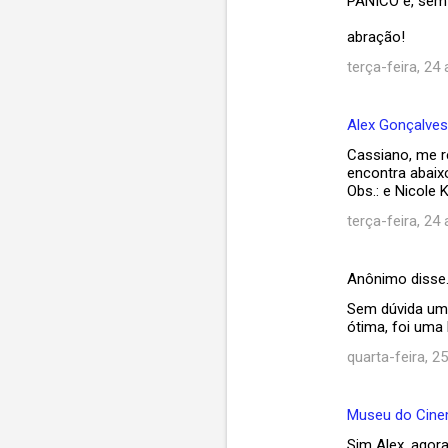
PÂNICO é, sem 
abração!
terça-feira, 24 
Alex Gonçalves
Cassiano, me r
encontra abai
Obs.: e Nicole 
terça-feira, 24 
Anônimo disse
Sem dúvida um 
ótima, foi uma 
quarta-feira, 25
Museu do Cin
Sim Alex, agora