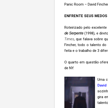
Panic Room – David Finche
ENFRENTE SEUS MEDOS
Roteirizado pelo excelent
de Serpente
(1998), e diret
Times
, que falava sobre q
Fincher, todo o talento do
feita e o trabalho de 3 di
O quarto em questão ofer
de NY.
Uma ce
David
sozinh
gira e
talent