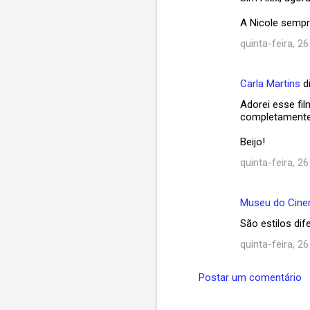
A Nicole sempr
quinta-feira, 26
Carla Martins
d
Adorei esse fil
completamente 
Beijo!
quinta-feira, 26
Museu do Cin
São estilos dif
quinta-feira, 26
Postar um comentário