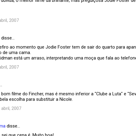
dúvida, o melhor filme da brilhante, mas preguiçosa Jodie Foster 
abril, 2007
disse…
efiro ao momento que Jodie Foster tem de sair do quarto para apanh
xo de uma cama.
Kidman está um arraso, interpretando uma moça que fala ao telefone,
abril, 2007
…
bom filme do Fincher, mas é mesmo inferior a "Clube a Luta" e "Sev
bela escolha para substituir a Nicole.
 abril, 2007
ema
disse…
 sei que cena é. Muito boa!