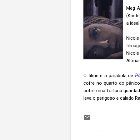
Meg Al
(Krist
a idea
Nicole
filma
Nicole
Altman
O filme é a parábola de
Po
cofre no quarto do pânico
cofre uma fortuna guardad
leva o perigoso e calado R