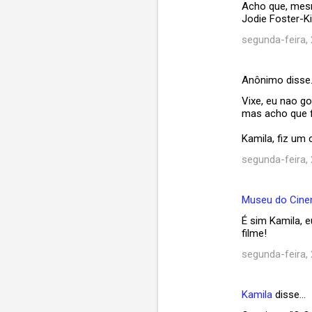
Acho que, mesm
Jodie Foster-K
segunda-feira, 
Anônimo disse
Vixe, eu nao go
mas acho que f
Kamila, fiz um 
segunda-feira, 
Museu do Cin
É sim Kamila, 
filme!
segunda-feira, 
Kamila
disse…