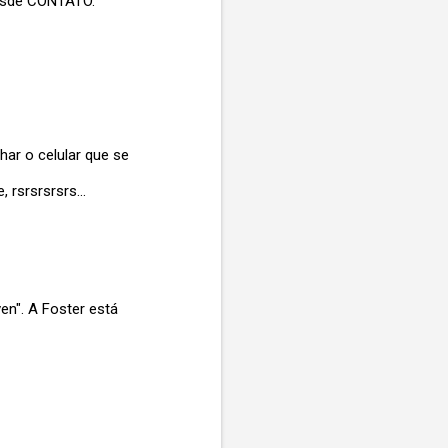
desde CONTATO.
ar o celular que se
 rsrsrsrsrs...
en". A Foster está