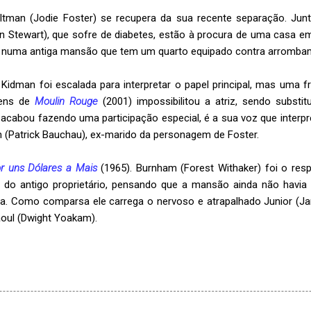
tman (Jodie Foster) se recupera da sua recente separação. Jun
en Stewart), que sofre de diabetes, estão à procura de uma casa 
l numa antiga mansão que tem um quarto equipado contra arromba
 Kidman foi escalada para interpretar o papel principal, mas uma fr
gens de
Moulin Rouge
(2001) impossibilitou a atriz, sendo substit
 acabou fazendo uma participação especial, é a sua voz que inter
 (Patrick Bauchau), ex-marido da personagem de Foster.
r uns Dólares a Mais
(1965). Burnham (Forest Withaker) foi o resp
 do antigo proprietário, pensando que a mansão ainda não havia 
a. Como comparsa ele carrega o nervoso e atrapalhado Junior (Jare
aoul (Dwight Yoakam).