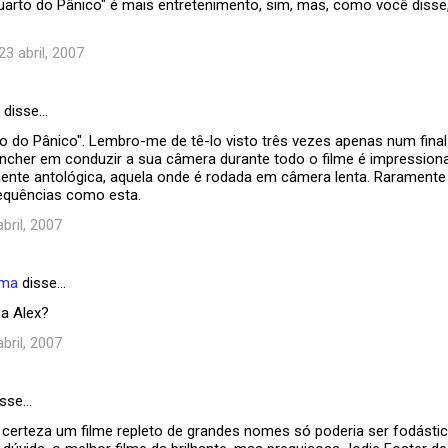
uarto do Pânico" é mais entretenimento, sim, mas, como você disse
23 abril, 2007
disse…
o do Pânico". Lembro-me de tê-lo visto três vezes apenas num fina
Fincher em conduzir a sua câmera durante todo o filme é impressio
ente antológica, aquela onde é rodada em câmera lenta. Raramente
quências como esta.
abril, 2007
ema
disse…
a Alex?
abril, 2007
sse…
certeza um filme repleto de grandes nomes só poderia ser fodást