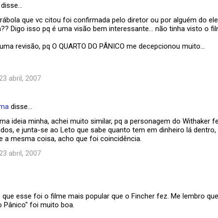
disse…
rábola que vc citou foi confirmada pelo diretor ou por alguém do e
?? Digo isso pq é uma visão bem interessante... não tinha visto o f
 uma revisão, pq O QUARTO DO PÂNICO me decepcionou muito...
23 abril, 2007
ema
disse…
ma ideia minha, achei muito similar, pq a personagem do Withaker f
dos, e junta-se ao Leto que sabe quanto tem em dinheiro lá dentro,
 a mesma coisa, acho que foi coincidência.
23 abril, 2007
que esse foi o filme mais popular que o Fincher fez. Me lembro que a
 Pânico" foi muito boa.