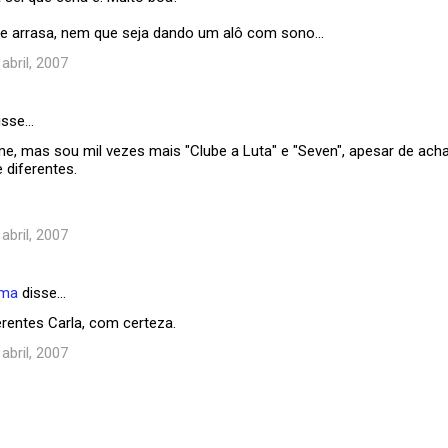
e arrasa, nem que seja dando um alô com sono...
 abril, 2007
isse…
me, mas sou mil vezes mais "Clube a Luta" e "Seven", apesar de acha
diferentes.
 abril, 2007
ema
disse…
erentes Carla, com certeza.
 abril, 2007