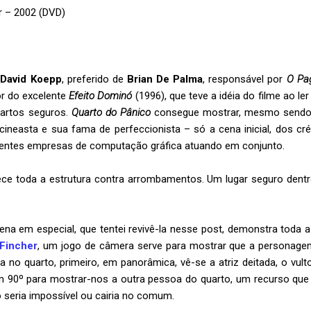
r – 2002 (DVD)
e
David Koepp
, preferido de
Brian De Palma
, responsável por
O Pa
or do excelente
Efeito Dominó
(1996), que teve a idéia do filme ao le
uartos seguros.
Quarto do Pânico
consegue mostrar, mesmo sendo 
 cineasta e sua fama de perfeccionista – só a cena inicial, dos cré
ferentes empresas de computação gráfica atuando em conjunto.
ece toda a estrutura contra arrombamentos. Um lugar seguro den
na em especial, que tentei revivê-la nesse post, demonstra toda a h
 Fincher
, um jogo de câmera serve para mostrar que a personage
a no quarto, primeiro, em panorâmica, vê-se a atriz deitada, o vul
m 90º para mostrar-nos a outra pessoa do quarto, um recurso qu
o seria impossível ou cairia no comum.