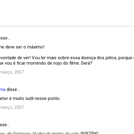
isse…
lme deve ser o máximo!
e vontade de ver! Vou ler mais sobre essa doença dos pêlos, porqu
e vou é ficar morrendo de nojo do filme. Será?
 março, 2007
ema
disse…
retor é muito sutil nesse ponto.
 março, 2007
sse…
s, de fantasias. Nudez do teatro da vida.
POETRY!