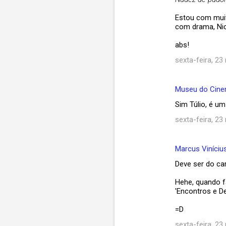
Estou com muit
com drama, Nico
abs!
sexta-feira, 23
Museu do Cin
Sim Túlio, é um
sexta-feira, 23
Marcus Viníciu
Deve ser do car
Hehe, quando fa
'Encontros e De
=D
sexta-feira, 23