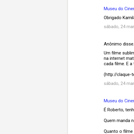
Museu do Cin
Obrigado Kamila
sábado, 24 mar
Anônimo disse
Um filme subli
na internet mat
cada filme. E 
(http://claque-
sábado, 24 mar
Museu do Cin
É Roberto, ten
Quem manda no 
Quanto o filme