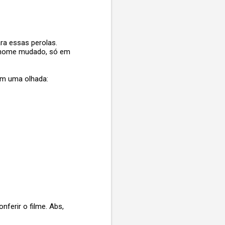
ra essas perolas.
o nome mudado, só em
êem uma olhada:
nferir o filme. Abs,