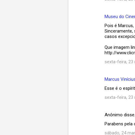
Museu do Cin
Pois é Marcus,
Sinceramente, 
casos excepci
Que imagem lind
http://www.cli
sexta-feira, 23
Marcus Viníciu
Esse é o espírit
sexta-feira, 23
Anônimo disse
Parabens pela c
sábado, 24 mar