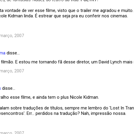
a vontade de ver esse filme, visto que o trailer me agradou e muit
le Kidman linda. É estrear que seja pra eu conferir nos cinemas.
 março, 2007
ema
disse…
 filmão. E estou me tornando fã desse diretor, um David Lynch mais r
 março, 2007
s
disse…
alho esse filme, e ainda tem o plus Nicole Kidman.
lam sobre traduções de títulos, sempre me lembro do 'Lost In Trans
sencontros'. Err... perdidos na tradução? Nah, impressão nossa.
 março, 2007