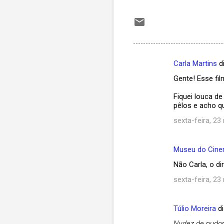
Carla Martins
d
C
Gente! Esse fi
o
m
Fiquei louca d
pêlos e acho qu
e
sexta-feira, 23
n
t
Museu do Cin
á
Não Carla, o di
r
sexta-feira, 23
i
o
s
Túlio Moreira
di
Nudez de pudore