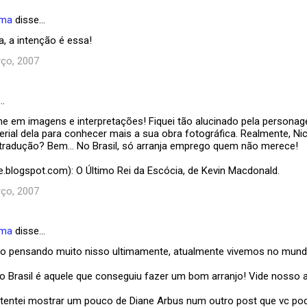
ema
disse…
, a intenção é essa!
ço, 2007
…
me em imagens e interpretações! Fiquei tão alucinado pela persona
erial dela para conhecer mais a sua obra fotográfica. Realmente, N
a tradução? Bem... No Brasil, só arranja emprego quem não merece!
te.blogspot.com): O Último Rei da Escócia, de Kevin Macdonald.
ço, 2007
ema
disse…
ho pensando muito nisso ultimamente, atualmente vivemos no mun
Brasil é aquele que conseguiu fazer um bom arranjo! Vide nosso at
 tentei mostrar um pouco de Diane Arbus num outro post que vc po