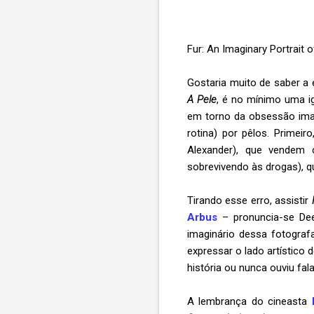
Fur: An Imaginary Portrait
Gostaria muito de saber a e
A Pele
, é no mínimo uma ig
em torno da obsessão ima
rotina) por pêlos. Primei
Alexander), que vendem 
sobrevivendo às drogas),
Tirando esse erro, assistir
Arbus
– pronuncia-se Dee 
imaginário dessa fotograf
expressar o lado artístico
história ou nunca ouviu fal
A lembrança do cineasta