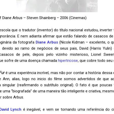
 of Diane Arbus – Steven Shainberg – 2006 (Cinemas)
scola que o tradutor (inventor) do título nacional estudou, inverter f
norância. E nem adianta afirmar que estão falando de casacos de p
ginária da fotografa
Diane Arbus
(Nicole Kidman – excelente, o 
ro, devido ao ramo de negócios de seus pais, David (Harris Yulin
casacos de pele, depois pelo vizinho misterioso, Lionel Swee
 que sofre de uma doença chamada
hipertricose
, que cobre todo seu 
Fur
é uma experiência incrível, mas não por contar a história dessa e
Ann, alias, logo no inicio do filme somos advertidos de que aq
a singular (reafirmando o subtítulo original). O fato é que pouca
 de uma “biografada” de uma maneira tão inteligente e criativa, me
ar sobre Arbus.
David Lynch
é inegável, e vem se tornando uma referência do c