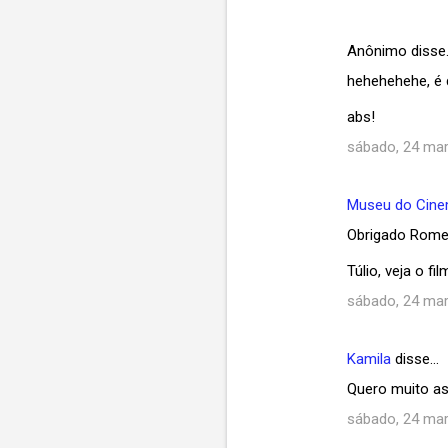
Anônimo disse
hehehehehe, é d
abs!
sábado, 24 mar
Museu do Cin
Obrigado Romeik
Túlio, veja o fi
sábado, 24 mar
Kamila
disse…
Quero muito ass
sábado, 24 mar