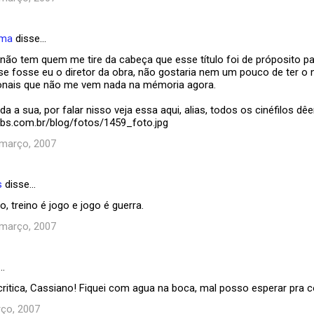
ema
disse…
 não tem quem me tire da cabeça que esse título foi de próposito pa
se fosse eu o diretor da obra, não gostaria nem um pouco de ter 
onais que não me vem nada na mémoria agora.
a a sua, por falar nisso veja essa aqui, alias, todos os cinéfilos d
crbs.com.br/blog/fotos/1459_foto.jpg
 março, 2007
s
disse…
o, treino é jogo e jogo é guerra.
 março, 2007
…
ritica, Cassiano! Fiquei com agua na boca, mal posso esperar pra co
ço, 2007