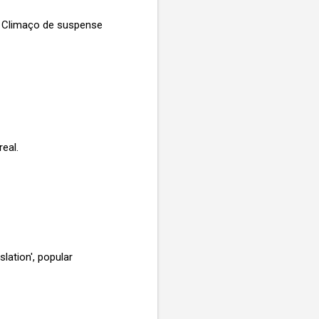
o. Climaço de suspense
eal.
lation', popular