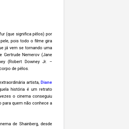
ur (que significa pêlos) por
ele, pois todo o filme gira
que já vem se tornando uma
) e Gertrude Nemerov (Jane
ney (Robert Downey Jr. –
corpo de pêlos.
xtraordinária artista,
Diane
uela história é um retrato
s vezes o cinema conseguiu
smo para quem não conhece a
inema de Shainberg, desde