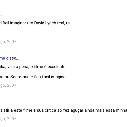
…
ifícil imaginar um David Lynch real, rs
ço, 2007
ema
disse…
a, vale a pena, o filme é excelente.
lme ou Secretária e fica fácil imaginar.
ço, 2007
istir a este filme e sua crítica só fez aguçar ainda mais essa minh
ço, 2007