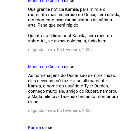
Museu do Cinema
disse…
Que grande notícia Kamila, para mim é o
momento mais esperado do Oscar, sem dúvida,
um momento singular na história da sétima
arte. Pena que será rápido.
Quanto ao último post Kamila, será mesmo
sobre A.I., se quiser colocar lá, tudo bem.
segunda-feira, 05 fevereiro, 2007
Museu do Cinema
disse…
As homenagens do Oscar são sempre lindas,
eles deveriam só fazer isso ultimamente
Kamila, o nome do usuário é Tyler Durden,
conheço muito ele, amigo do Rupert, namorou
a Marla...ele tava fazendo tentando montar um
clube...
segunda-feira, 05 fevereiro, 2007
Kamila
disse…