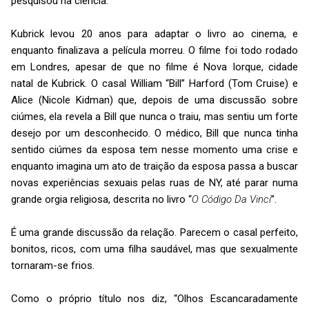
pesquisou na ciência.
Kubrick levou 20 anos para adaptar o livro ao cinema, e
enquanto finalizava a película morreu. O filme foi todo rodado
em Londres, apesar de que no filme é Nova Iorque, cidade
natal de Kubrick. O casal William “Bill” Harford (Tom Cruise) e
Alice (Nicole Kidman) que, depois de uma discussão sobre
ciúmes, ela revela a Bill que nunca o traiu, mas sentiu um forte
desejo por um desconhecido. O médico, Bill que nunca tinha
sentido ciúmes da esposa tem nesse momento uma crise e
enquanto imagina um ato de traição da esposa passa a buscar
novas experiências sexuais pelas ruas de NY, até parar numa
grande orgia religiosa, descrita no livro “
O Código Da Vinci
”.
É uma grande discussão da relação. Parecem o casal perfeito,
bonitos, ricos, com uma filha saudável, mas que sexualmente
tornaram-se frios.
Como o próprio título nos diz, “Olhos Escancaradamente