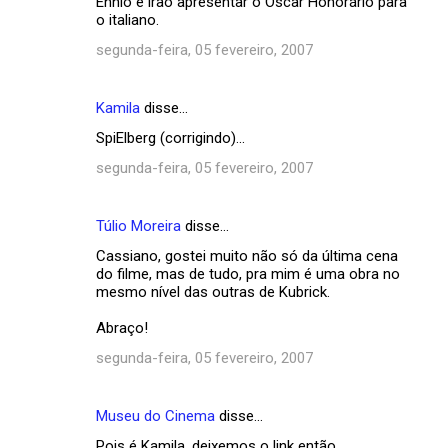
Ennio e irão apresentar o Oscar Honorário para
o italiano.
segunda-feira, 05 fevereiro, 2007
Kamila
disse…
SpiElberg (corrigindo)...
segunda-feira, 05 fevereiro, 2007
Túlio Moreira
disse…
Cassiano, gostei muito não só da última cena
do filme, mas de tudo, pra mim é uma obra no
mesmo nível das outras de Kubrick.
Abraço!
segunda-feira, 05 fevereiro, 2007
Museu do Cinema
disse…
Pois é Kamila, deixemos o link então.