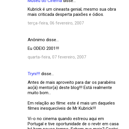
Museu do Cinema
disse…
Kubrick é um cineasta genial, mesmo sua obra
mais criticada desperta paixões e ódios.
terça-feira, 06 fevereiro, 2007
Anônimo disse…
Eu ODEIO 2001!!!
quarta-feira, 07 fevereiro, 2007
Tryni!!!
disse…
Antes de mais aproveito para dar os parabéns
ao(à) mentor(a) deste blog!!! Está realmente
muito bom...
Em relação ao filme: este é mais um daqueles
filmes inesquecíveis de Mr Kubrick!!!
Vi-o no cinema quando estreou aqui em
Portugal e tive oportunidade de o revêr em casa
há bem pouco tempo. Sabem que mais? Gostei