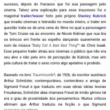
sucesso, depois do fracasso que foi sua passagem pelo
cinema. Talvez uma explicação para esse insucesso foi o
magistral
trailer/teaser
feito pelo próprio
Stanley Kubrick
que invadiu cinemas e televisão no mundo inteiro, o trailer em
questão trata-se de uma cena do filme no qual a personagem
de Tom Cruise vai ao encontro de Nicole Kidman que nua tira
os brincos em frente ao espelho dançando suavemente ao
som da música “
Baby Did A Bad Bad Thing
”¹ de Chris Isaak.
Esse pequeno trailer atraiu aos cinemas o público que não era
seu alvo e não pelo erro de percepção de Kubrick, mas sim
pela cultura de tratar o sexo como algo apelativo e proibido.
Baseado no livro
Traumnovelle
², de 1926, do escritor austríaco
Arthur Schnitzler, contemporâneo, conterrâneo e amigo de
Sigmund Freud e que traduziu em suas obras várias teorias
Freudianas, Schnitzler alias chamava Freud de irmão gêmeo tal
era o grau de proximidade dos pensamentos. Muitos críticos
afirmam que Arthur traduziu na ficção o que Sigmund