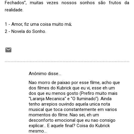
Fechados”, muitas vezes nossos sonhos são frutos da
realidade.
1 - Amor, fiz uma coisa muito má;
2 - Novela do Sonho.
Anônimo disse…
C
Nao morro de paixao por esse filme, acho que
o
dos filmes do Kubrick que eu vi, esse eh um
m
dos que eu menos gosto (Prefiro muito mais
"Laranja Mecanica" e "O Iluminado"). Ainda
e
tenho arrepios ouvindo aquela unica nota
musical que toca constantemente em varios
n
momentos do filme. Nao sei, eh um
t
desconforto emocional que eu nao consigo
explicar... E aquele final? Coisa do Kubrick
á
mesmo...