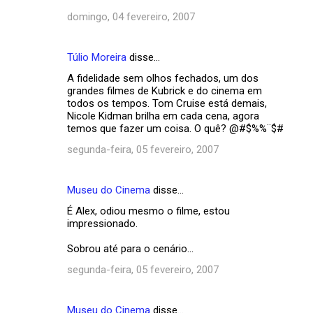
domingo, 04 fevereiro, 2007
Túlio Moreira
disse…
A fidelidade sem olhos fechados, um dos
grandes filmes de Kubrick e do cinema em
todos os tempos. Tom Cruise está demais,
Nicole Kidman brilha em cada cena, agora
temos que fazer um coisa. O quê? @#$%%¨$#
segunda-feira, 05 fevereiro, 2007
Museu do Cinema
disse…
É Alex, odiou mesmo o filme, estou
impressionado.
Sobrou até para o cenário...
segunda-feira, 05 fevereiro, 2007
Museu do Cinema
disse…