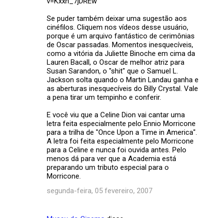
v=Kxxh_7jDREw
Se puder também deixar uma sugestão aos
cinéfilos. Cliquem nos vídeos desse usuário,
porque é um arquivo fantástico de cerimônias
de Oscar passadas. Momentos inesquecíveis,
como a vitória da Juliette Binoche em cima da
Lauren Bacall, o Oscar de melhor atriz para
Susan Sarandon, o "shit" que o Samuel L.
Jackson solta quando o Martin Landau ganha e
as aberturas inesquecíveis do Billy Crystal. Vale
a pena tirar um tempinho e conferir.
E você viu que a Celine Dion vai cantar uma
letra feita especialmente pelo Ennio Morricone
para a trilha de "Once Upon a Time in America".
A letra foi feita especialmente pelo Morricone
para a Celine e nunca foi ouvida antes. Pelo
menos dá para ver que a Academia está
preparando um tributo especial para o
Morricone.
segunda-feira, 05 fevereiro, 2007