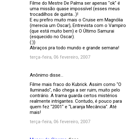
Filme do Mestre De Palma ser apenas "ok" é
uma missão quase impossível (esses meus
trocadilhos de quinta...)!
E eu prefiro muito mais o Cruise em Magnólia
(merecia um Oscar), Entrevista com o Vampiro
(que está muito bem) e O Último Samurai
(esquecido no Oscar).
(:))
Abraços pra todo mundo e grande semana!
terça-feira, 06 fevereiro, 2007
Anônimo disse…
Filme mais fraco do Kubrick. Assim como "O
Iluminado", não chega a ser ruim, muito pelo
contrário. A trama guarda certos mistérios
realmente intrigantes. Contudo, é pouco para
quem fez "2001" e "Laranja Mecância". Até
mais!
terça-feira, 06 fevereiro, 2007