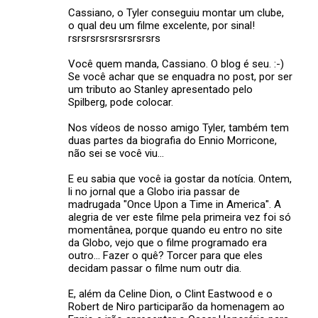
Cassiano, o Tyler conseguiu montar um clube,
o qual deu um filme excelente, por sinal!
rsrsrsrsrsrsrsrsrsrs
Você quem manda, Cassiano. O blog é seu. :-)
Se você achar que se enquadra no post, por ser
um tributo ao Stanley apresentado pelo
Spilberg, pode colocar.
Nos vídeos de nosso amigo Tyler, também tem
duas partes da biografia do Ennio Morricone,
não sei se você viu...
E eu sabia que você ia gostar da notícia. Ontem,
li no jornal que a Globo iria passar de
madrugada "Once Upon a Time in America". A
alegria de ver este filme pela primeira vez foi só
momentânea, porque quando eu entro no site
da Globo, vejo que o filme programado era
outro... Fazer o quê? Torcer para que eles
decidam passar o filme num outr dia.
E, além da Celine Dion, o Clint Eastwood e o
Robert de Niro participarão da homenagem ao