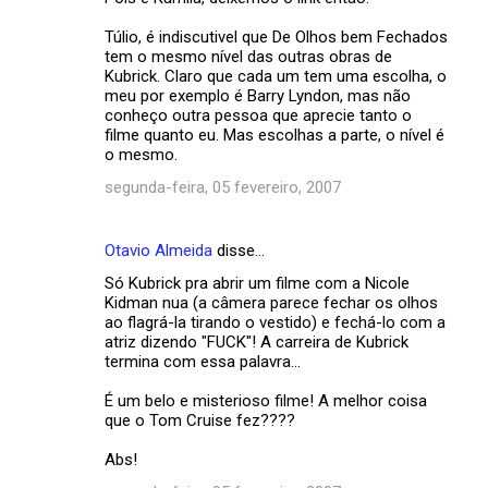
Túlio, é indiscutivel que De Olhos bem Fechados
tem o mesmo nível das outras obras de
Kubrick. Claro que cada um tem uma escolha, o
meu por exemplo é Barry Lyndon, mas não
conheço outra pessoa que aprecie tanto o
filme quanto eu. Mas escolhas a parte, o nível é
o mesmo.
segunda-feira, 05 fevereiro, 2007
Otavio Almeida
disse…
Só Kubrick pra abrir um filme com a Nicole
Kidman nua (a câmera parece fechar os olhos
ao flagrá-la tirando o vestido) e fechá-lo com a
atriz dizendo "FUCK"! A carreira de Kubrick
termina com essa palavra...
É um belo e misterioso filme! A melhor coisa
que o Tom Cruise fez????
Abs!