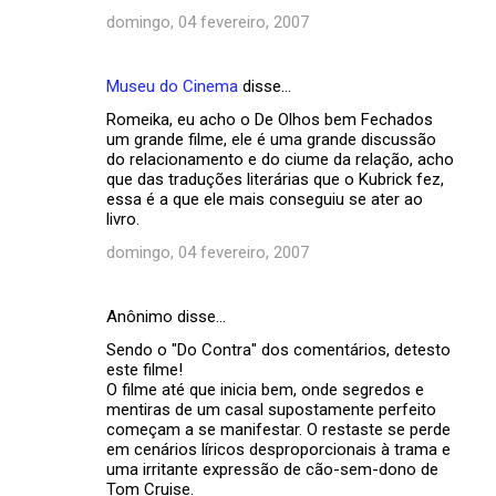
r
domingo, 04 fevereiro, 2007
i
o
Museu do Cinema
disse…
s
Romeika, eu acho o De Olhos bem Fechados
um grande filme, ele é uma grande discussão
do relacionamento e do ciume da relação, acho
que das traduções literárias que o Kubrick fez,
essa é a que ele mais conseguiu se ater ao
livro.
domingo, 04 fevereiro, 2007
Anônimo disse…
Sendo o "Do Contra" dos comentários, detesto
este filme!
O filme até que inicia bem, onde segredos e
mentiras de um casal supostamente perfeito
começam a se manifestar. O restaste se perde
em cenários líricos desproporcionais à trama e
uma irritante expressão de cão-sem-dono de
Tom Cruise.