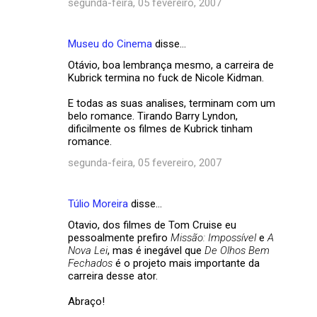
segunda-feira, 05 fevereiro, 2007
Museu do Cinema
disse…
Otávio, boa lembrança mesmo, a carreira de
Kubrick termina no fuck de Nicole Kidman.
E todas as suas analises, terminam com um
belo romance. Tirando Barry Lyndon,
dificilmente os filmes de Kubrick tinham
romance.
segunda-feira, 05 fevereiro, 2007
Túlio Moreira
disse…
Otavio, dos filmes de Tom Cruise eu
pessoalmente prefiro
Missão: Impossível
e
A
Nova Lei
, mas é inegável que
De Olhos Bem
Fechados
é o projeto mais importante da
carreira desse ator.
Abraço!