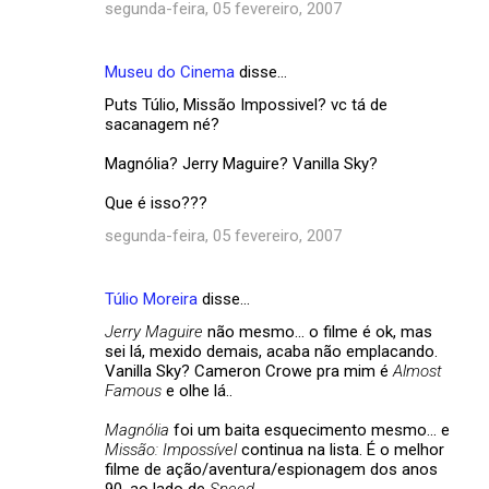
segunda-feira, 05 fevereiro, 2007
Museu do Cinema
disse…
Puts Túlio, Missão Impossivel? vc tá de
sacanagem né?
Magnólia? Jerry Maguire? Vanilla Sky?
Que é isso???
segunda-feira, 05 fevereiro, 2007
Túlio Moreira
disse…
Jerry Maguire
não mesmo... o filme é ok, mas
sei lá, mexido demais, acaba não emplacando.
Vanilla Sky? Cameron Crowe pra mim é
Almost
Famous
e olhe lá..
Magnólia
foi um baita esquecimento mesmo... e
Missão: Impossível
continua na lista. É o melhor
filme de ação/aventura/espionagem dos anos
90, ao lado de
Speed
.