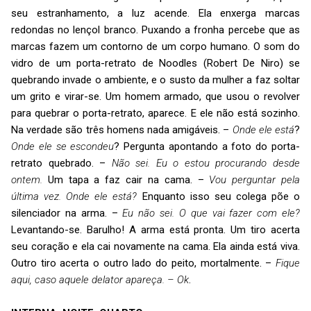
seu estranhamento, a luz acende. Ela enxerga marcas
redondas no lençol branco. Puxando a fronha percebe que as
marcas fazem um contorno de um corpo humano. O som do
vidro de um porta-retrato de Noodles (Robert De Niro) se
quebrando invade o ambiente, e o susto da mulher a faz soltar
um grito e virar-se. Um homem armado, que usou o revolver
para quebrar o porta-retrato, aparece. E ele não está sozinho.
Na verdade são três homens nada amigáveis. –
Onde ele está
?
Onde ele se escondeu
? Pergunta apontando a foto do porta-
retrato quebrado. –
Não sei. Eu o estou procurando desde
ontem.
Um tapa a faz cair na cama. –
Vou perguntar pela
última vez. Onde ele está?
Enquanto isso seu colega põe o
silenciador na arma. –
Eu não sei.
O que vai fazer com ele?
Levantando-se. Barulho! A arma está pronta. Um tiro acerta
seu coração e ela cai novamente na cama. Ela ainda está viva.
Outro tiro acerta o outro lado do peito, mortalmente. –
Fique
aqui, caso aquele delator apareça. – Ok
.