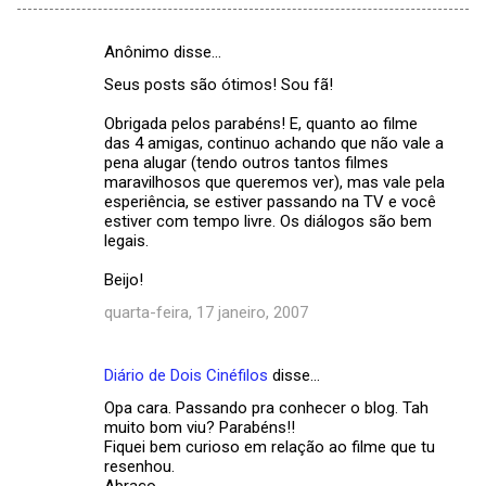
Anônimo disse…
C
Seus posts são ótimos! Sou fã!
o
m
Obrigada pelos parabéns! E, quanto ao filme
das 4 amigas, continuo achando que não vale a
e
pena alugar (tendo outros tantos filmes
maravilhosos que queremos ver), mas vale pela
n
esperiência, se estiver passando na TV e você
t
estiver com tempo livre. Os diálogos são bem
legais.
á
r
Beijo!
i
quarta-feira, 17 janeiro, 2007
o
s
Diário de Dois Cinéfilos
disse…
Opa cara. Passando pra conhecer o blog. Tah
muito bom viu? Parabéns!!
Fiquei bem curioso em relação ao filme que tu
resenhou.
Abraço