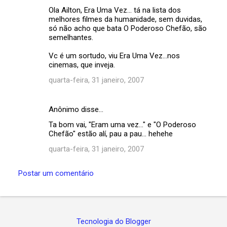
Ola Ailton, Era Uma Vez... tá na lista dos
melhores filmes da humanidade, sem duvidas,
só não acho que bata O Poderoso Chefão, são
semelhantes.
Vc é um sortudo, viu Era Uma Vez...nos
cinemas, que inveja.
quarta-feira, 31 janeiro, 2007
Anônimo disse…
Ta bom vai, "Eram uma vez..." e "O Poderoso
Chefão" estão alí, pau a pau... hehehe
quarta-feira, 31 janeiro, 2007
Postar um comentário
Tecnologia do Blogger