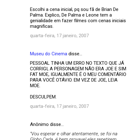
Escolhi a cena inicial, pq sou fã de Brian De
Palma. Explico, De Palma e Leone tem a
genialidade em fazer filmes com cenas iniciais
magnificas.
quarta-feira, 17 janeiro, 2007
Museu do Cinema
disse…
PESSOAL TINHA UM ERRO NO TEXTO QUE JÁ
CORRIGI, A PERSONAGEM NÃO ERA JOE E SIM
FAT MOE, IGUALMENTE É O MEU COMENTÁRIO
PARA VOCÊ OTÁVIO. EM VEZ DE JOE, LEIA
MOE.
DESCULPEM.
quarta-feira, 17 janeiro, 2007
Anônimo disse…
"Vou esperar e olhar atentamente, se foi na
Globo Carla, é bem provavel eles repetirem.