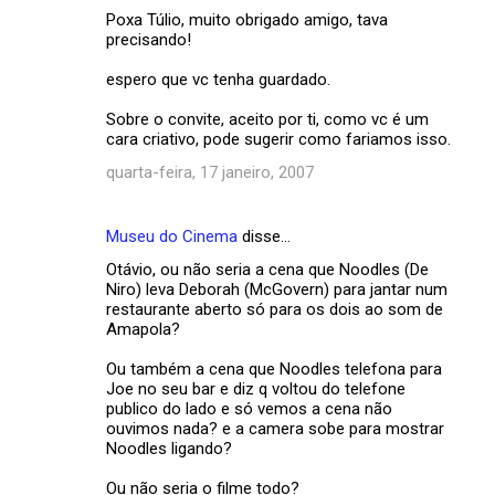
Poxa Túlio, muito obrigado amigo, tava
precisando!
espero que vc tenha guardado.
Sobre o convite, aceito por ti, como vc é um
cara criativo, pode sugerir como fariamos isso.
quarta-feira, 17 janeiro, 2007
Museu do Cinema
disse…
Otávio, ou não seria a cena que Noodles (De
Niro) leva Deborah (McGovern) para jantar num
restaurante aberto só para os dois ao som de
Amapola?
Ou também a cena que Noodles telefona para
Joe no seu bar e diz q voltou do telefone
publico do lado e só vemos a cena não
ouvimos nada? e a camera sobe para mostrar
Noodles ligando?
Ou não seria o filme todo?