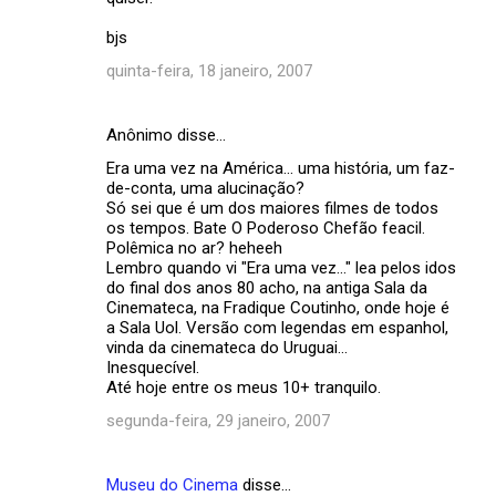
bjs
quinta-feira, 18 janeiro, 2007
Anônimo disse…
Era uma vez na América... uma história, um faz-
de-conta, uma alucinação?
Só sei que é um dos maiores filmes de todos
os tempos. Bate O Poderoso Chefão feacil.
Polêmica no ar? heheeh
Lembro quando vi "Era uma vez..." lea pelos idos
do final dos anos 80 acho, na antiga Sala da
Cinemateca, na Fradique Coutinho, onde hoje é
a Sala Uol. Versão com legendas em espanhol,
vinda da cinemateca do Uruguai...
Inesquecível.
Até hoje entre os meus 10+ tranquilo.
segunda-feira, 29 janeiro, 2007
Museu do Cinema
disse…