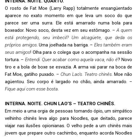
INTERNA. NOITE. QUARTO.
O rosto de Fat Moe (Larry Rapp) totalmente ensangüentado
aparece no exato momento em que leva um soco do que
parece ser uma surra. Ele está amarrado numa bola para
boxeador. Novo soco, desta vez em seu estômago. –
A quem
está protegendo, seu imbecil? Um alcagüete, que deda os
próprios amigos
. Uma joelhada na barriga. –
Eles também eram
seus amigos
! Olha para o colega que o acompanha na sessão
tortura. –
Entendi.
Quer acabar como aquela vaca, não é
? Novo
tiro e a bola de boxe se esvazia. A arma vai parar na boca de
Fat Moe, gatilho puxado. –
Chun Lao’s. Teatro chinês
. Moe não
agüentou. Seu corpo é largado no chão, ainda amarrado. –
Fique aqui com esse bosta
.
INTERNA. NOITE. CHUN LAO’S – TEATRO CHINÊS.
Em meio a uma orgia de pessoas tomando ópio, um simpático
velhinho chinês leva algo para Noodles, que deitado, parece
viajar nas ilusões opionianas. O velho pede a um chinês mais
jovem que prepare outro cachimbo, enquanto acorda Noodles