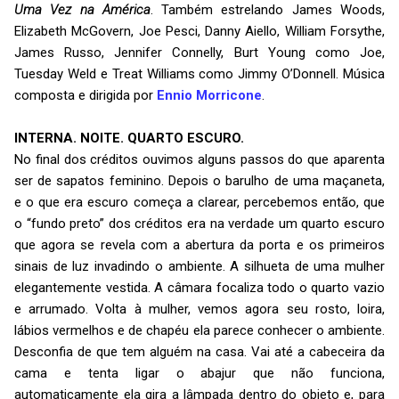
Uma Vez na América
. Também estrelando James Woods,
Elizabeth McGovern, Joe Pesci, Danny Aiello, William Forsythe,
James Russo, Jennifer Connelly, Burt Young como Joe,
Tuesday Weld e Treat Williams como Jimmy O’Donnell. Música
composta e dirigida por
Ennio Morricone
.
INTERNA. NOITE. QUARTO ESCURO.
No final dos créditos ouvimos alguns passos do que aparenta
ser de sapatos feminino. Depois o barulho de uma maçaneta,
e o que era escuro começa a clarear, percebemos então, que
o “fundo preto” dos créditos era na verdade um quarto escuro
que agora se revela com a abertura da porta e os primeiros
sinais de luz invadindo o ambiente. A silhueta de uma mulher
elegantemente vestida. A câmara focaliza todo o quarto vazio
e arrumado. Volta à mulher, vemos agora seu rosto, loira,
lábios vermelhos e de chapéu ela parece conhecer o ambiente.
Desconfia de que tem alguém na casa. Vai até a cabeceira da
cama e tenta ligar o abajur que não funciona,
automaticamente ela gira a lâmpada dentro do objeto e, para