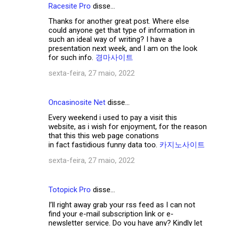
Racesite Pro
disse…
Thanks for another great post. Where else
could anyone get that type of information in
such an ideal way of writing? I have a
presentation next week, and I am on the look
for such info.
경마사이트
sexta-feira, 27 maio, 2022
Oncasinosite Net
disse…
Every weekend i used to pay a visit this
website, as i wish for enjoyment, for the reason
that this this web page conations
in fact fastidious funny data too.
카지노사이트
sexta-feira, 27 maio, 2022
Totopick Pro
disse…
I’ll right away grab your rss feed as I can not
find your e-mail subscription link or e-
newsletter service. Do you have any? Kindly let