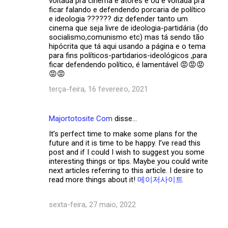
m
voltada pra cinema e atores e ou e voltada pra
ficar falando e defendendo porcaria de político
e
e ideologia ?????? diz defender tanto um
cinema que seja livre de ideologia-partidária (do
n
socialismo,comunismo etc) mas tá sendo tão
t
hipócrita que tá aqui usando a página e o tema
para fins políticos-partidarios-ideológicos ,para
á
ficar defendendo político, é lamentável 😡😡😡
r
😡😡
i
terça-feira, 16 fevereiro, 2021
o
s
Majortotosite Com
disse…
It’s perfect time to make some plans for the
future and it is time to be happy. I’ve read this
post and if I could I wish to suggest you some
interesting things or tips. Maybe you could write
next articles referring to this article. I desire to
read more things about it!
메이저사이트
sexta-feira, 27 maio, 2022