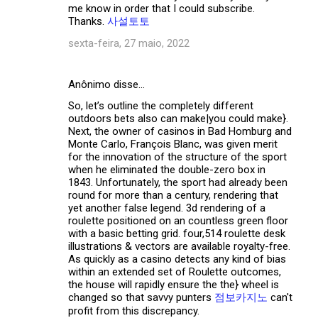
me know in order that I could subscribe.
Thanks.
사설토토
sexta-feira, 27 maio, 2022
Anônimo disse…
So, let’s outline the completely different
outdoors bets also can make|you could make}.
Next, the owner of casinos in Bad Homburg and
Monte Carlo, François Blanc, was given merit
for the innovation of the structure of the sport
when he eliminated the double-zero box in
1843. Unfortunately, the sport had already been
round for more than a century, rendering that
yet another false legend. 3d rendering of a
roulette positioned on an countless green floor
with a basic betting grid. four,514 roulette desk
illustrations & vectors are available royalty-free.
As quickly as a casino detects any kind of bias
within an extended set of Roulette outcomes,
the house will rapidly ensure the the} wheel is
changed so that savvy punters
점보카지노
can't
profit from this discrepancy.