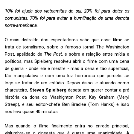
10% foi ajuda dos vietnamitas do sul. 20% foi para deter os
comunistas. 70% foi para evitar a humilhação de uma derrota
norte-americana.
O mais distraído dos espectadores sabe que esse filme se
trata de jornalismo, sobre o famoso jornal The Washington
Post, apelidado de
The Post
, e sobre a relação entre mídia e
políticos, mas Spielberg resolveu abrir o filme com uma cena
de guerra - onde ele é mestre - mas a cena é tão superficial,
tão manipulativa e com uma luz horrorosa que percebe-se
logo se tratar de um estúdio. Depois disso, e atuando como
charcuteiro,
Steven Spielberg
desata em querer contar a pré
história da dona do Washignton Post, Kay Graham (Meryl
Streep), e seu editor-chefe Ben Bradlee (Tom Hanks) e isso
nos leva quase 40 minutos.
Mas quando o filme finalmente entra no enredo principal,
vislumbra-se o cineasta que é quase uma unanimidade. A