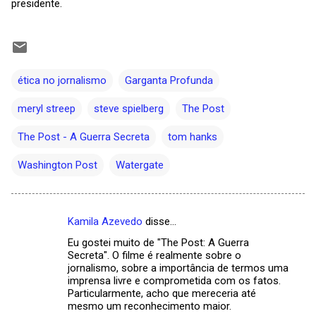
presidente.
ética no jornalismo
Garganta Profunda
meryl streep
steve spielberg
The Post
The Post - A Guerra Secreta
tom hanks
Washington Post
Watergate
Kamila Azevedo
disse…
C
Eu gostei muito de "The Post: A Guerra
o
Secreta". O filme é realmente sobre o
m
jornalismo, sobre a importância de termos uma
imprensa livre e comprometida com os fatos.
e
Particularmente, acho que mereceria até
mesmo um reconhecimento maior.
n