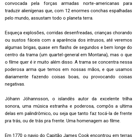
convocada pela forças armadas norte-americanas para
traduzir alienígenas que, com 12 enormes conchas espalhadas
pelo mundo, assustam todo o planeta terra.
Esqueça explosões, corridas desenfreadas, crianças chorando
ou sustos fáceis com a aparência dos intrusos, até veremos
algumas brigas, quase em flashs de segundos e bem longe do
centro da trama (um quartel-general em Montana), mas o que
o filme quer é ir muito além disso. A trama se concentra nessa
poderosa arma que temos em nossas mãos, e que usamos
diariamente fazendo coisas boas, ou provocando coisas
negativas.
Jóhann Jóhannsson, o islandês autor da excelente trilha
sonora, uma música estranha e poderosa, compôs a ultima
delas em palindrômico, ou seja que tanto faz tocá-la de frente
pra trás, ou de trás pra frente. Uma homenagem ao filme.
Em 1770 o navio do Capitão James Cook encontrou em terras