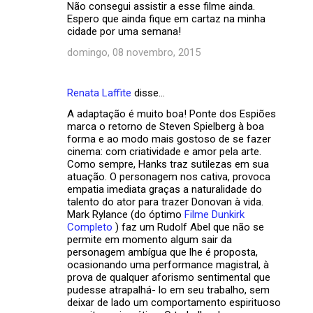
Não consegui assistir a esse filme ainda.
o
Espero que ainda fique em cartaz na minha
m
cidade por uma semana!
e
domingo, 08 novembro, 2015
n
t
Renata Laffite
disse…
á
A adaptação é muito boa! Ponte dos Espiões
marca o retorno de Steven Spielberg à boa
r
forma e ao modo mais gostoso de se fazer
i
cinema: com criatividade e amor pela arte.
Como sempre, Hanks traz sutilezas em sua
o
atuação. O personagem nos cativa, provoca
s
empatia imediata graças a naturalidade do
talento do ator para trazer Donovan à vida.
Mark Rylance (do óptimo
Filme Dunkirk
Completo
) faz um Rudolf Abel que não se
permite em momento algum sair da
personagem ambígua que lhe é proposta,
ocasionando uma performance magistral, à
prova de qualquer aforismo sentimental que
pudesse atrapalhá- lo em seu trabalho, sem
deixar de lado um comportamento espirituoso