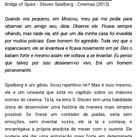
Bridge of Spies - Steven Spielberg - Cinemas (2015)
Quando era pequeno, em Moscou, meu pai me pedia para
observar um amigo seu, dizia: Observe ele. Ficava sempre
olhando, mas nada via, até que um dia minha casa foi invadida
por muitos policiais. Esse homem foi agredido. Toda vez que o
espancavam, ele se levantava e ficava novamente em pé. Eles o
batiam forte e mesmo assim ele voltava a se levantar. Eu penso
que talvez por isso deixaram-no vivo. Era um homem
perseverante.
Spielberg é um gênio. Soou repetitivo né? Mas é isso mesmo,
ele é um cineasta que está no capítulo sobre os maiores
nomes do cinema. Tá lá, na letra S. Steven tem uma habilidade
única de desenvolver uma história da maneira mais simples
possível. Se fosse um contador de piadas, seria sem
emoções, sem inventar vozes, ele ia lá e contava, e
encarregava a própria anedota de mexer com o ouvinte. Ele
poderia até dar uma entonação mais forte em determinada