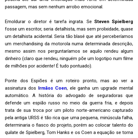
passagem, mas sem nenhum arrobo emocional.
Emoldurar o diretor é tarefa ingrata. Se
Steven Spielberg
fosse um escritor, seria detalhista, mas sem prolixidade, quase
um detalhista acidental. Seria tão blasé que até perceberíamos
um merchandising da motorola numa determinada descrição,
mesmo assim nos perguntaríamos se aquilo rendeu algum
dinheiro (claro que rendeu, ninguém põe um logotipo num filme
de milhões por acidente! É tudo pontuado).
Ponte dos Espiões é um roteiro pronto, mas ao ver a
assinatura dos
Irmãos Coen
, ele ganha um upgrade mental
automático. A história do advogado de seguradoras que
defende um espião russo no meio da guerra fria, e depois
trata de sua troca por um piloto norte-americano capturado
pela antiga URSS é tão rica que uma pequena, minúscula falha,
determinaria o fiasco do projeto, porém ao colocar talento do
quilate de Spielberg, Tom Hanks e os Coen a equação se torna