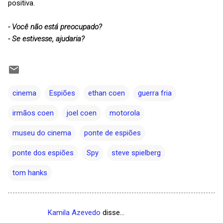
positiva.
- Você não está preocupado?
- Se estivesse, ajudaria?
cinema
Espiões
ethan coen
guerra fria
irmãos coen
joel coen
motorola
museu do cinema
ponte de espiões
ponte dos espiões
Spy
steve spielberg
tom hanks
Kamila Azevedo
disse…
C