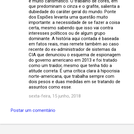
e muito carismático. O trabalho de cores, em
que predominam o cinza e o grafite, salienta a
dubiedade do caráter geral do mundo. Ponte
dos Espiões levanta uma questão muito
importante: a necessidade de se fazer a coisa
certa, mesmo sabendo que isso vai contra
interesses políticos ou de algum grupo
dominante. A história aqui contada é baseada
em fatos reais, mas remete também ao caso
recente do ex-administrador de sistemas da
CIA que denunciou o esquema de espionagem
do governo americano em 2013 e foi tratado
como um traidor, mesmo que tenha tido a
atitude correta. É uma crítica clara à hipocrisia
norte-americana, que trabalha sempre com
dois pesos e duas medidas em se tratando de
assuntos como esse.
sexta-feira, 15 junho, 2018
Postar um comentário