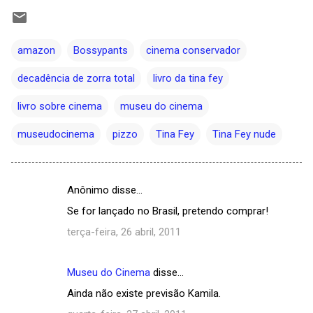
amazon
Bossypants
cinema conservador
decadência de zorra total
livro da tina fey
livro sobre cinema
museu do cinema
museudocinema
pizzo
Tina Fey
Tina Fey nude
Anônimo disse…
C
Se for lançado no Brasil, pretendo comprar!
o
terça-feira, 26 abril, 2011
m
e
Museu do Cinema
disse…
n
Ainda não existe previsão Kamila.
t