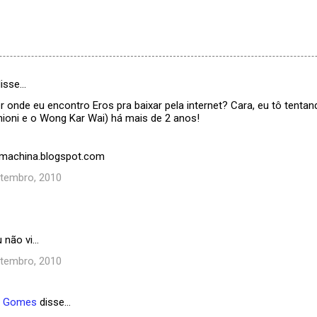
isse…
 onde eu encontro Eros pra baixar pela internet? Cara, eu tô tentan
ioni e o Wong Kar Wai) há mais de 2 anos!
exmachina.blogspot.com
etembro, 2010
não vi...
etembro, 2010
e Gomes
disse…