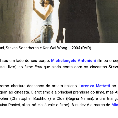
oni, Steven Soderbergh e Kar Wai Wong – 2004 (DVD)
lisou um lado do seu corpo,
Michelangelo Antonioni
filmou o se
eu livro) do filme
Eros
que ainda conta com os cineastas
Stev
como abertura desenhos do artista italiano
Lorenzo Mattotti
ao 
 ao cineasta. O erotismo é a principal premissa do filme, mas An
opher (Christopher Buchholz) e Cloe (Regina Nemni), e um tria
uisa Ranieri, alias, só ela já vale o filme). A nudez é a marca de
Mic