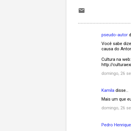
pseudo-autor
d
C
Você sabe dizer
o
causa do Anton
m
Cultura na web:
e
http://cultura
n
domingo, 26 s
t
á
Kamila
disse…
r
Mais um que eu 
i
domingo, 26 s
o
s
Pedro Henriqu