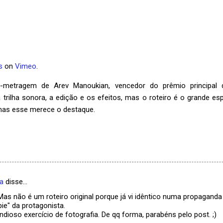
s
on
Vimeo
.
-metragem de Arev Manoukian, vencedor do prêmio principal 
 trilha sonora, a edição e os efeitos, mas o roteiro é o grande es
 mas esse merece o destaque.
a
disse…
 Mas não é um roteiro original porque já vi idêntico numa propagand
bie" da protagonista.
ioso exercício de fotografia. De qq forma, parabéns pelo post. ;)