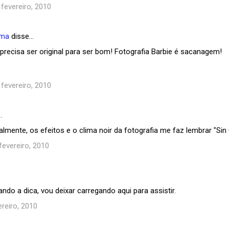
 fevereiro, 2010
ema
disse…
precisa ser original para ser bom! Fotografia Barbie é sacanagem!
 fevereiro, 2010
…
almente, os efeitos e o clima noir da fotografia me faz lembrar "Sin C
 fevereiro, 2010
ndo a dica, vou deixar carregando aqui para assistir.
reiro, 2010