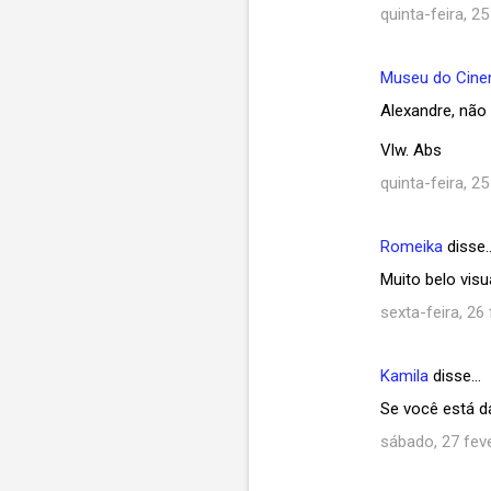
e
quinta-feira, 25
n
t
Museu do Cin
á
Alexandre, não 
r
Vlw. Abs
i
quinta-feira, 25
o
s
Romeika
disse
Muito belo visu
sexta-feira, 26
Kamila
disse…
Se você está da
sábado, 27 feve