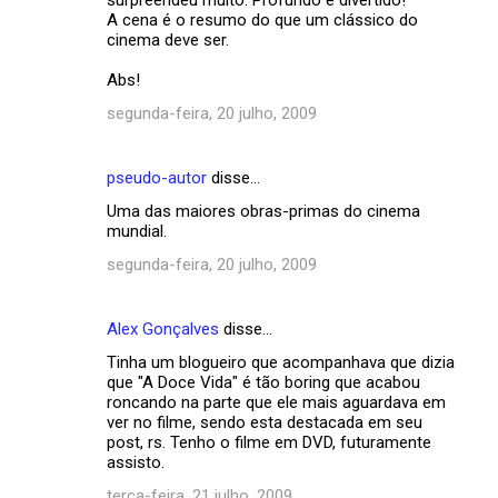
A cena é o resumo do que um clássico do
cinema deve ser.
Abs!
segunda-feira, 20 julho, 2009
pseudo-autor
disse…
Uma das maiores obras-primas do cinema
mundial.
segunda-feira, 20 julho, 2009
Alex Gonçalves
disse…
Tinha um blogueiro que acompanhava que dizia
que "A Doce Vida" é tão boring que acabou
roncando na parte que ele mais aguardava em
ver no filme, sendo esta destacada em seu
post, rs. Tenho o filme em DVD, futuramente
assisto.
terça-feira, 21 julho, 2009