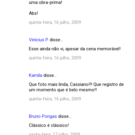
uma obra-prima!
m
Abs!
e
quinta-feira, 16 julho, 2009
n
t
Vinícius P.
disse…
á
Esse ainda não vi, apesar da cena memorável!
r
quinta-feira, 16 julho, 2009
i
o
s
Kamila
disse…
Que foto mais linda, Cassiano!!! Que registro de
um momento que é belo mesmo!!
quinta-feira, 16 julho, 2009
Bruno Pongas
disse…
Clássico é clássico!
sexta-feira, 17 julho, 2009