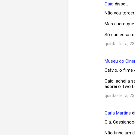
Caio
disse…
Não vou torcer
Mas quero que 
Só que essa me
quinta-feira, 23
Museu do Cin
Otávio, o film
Caio, achei a 
adorei o Two L
quinta-feira, 23
Carla Martins
d
Olá, Cassiano
Não tinha um d