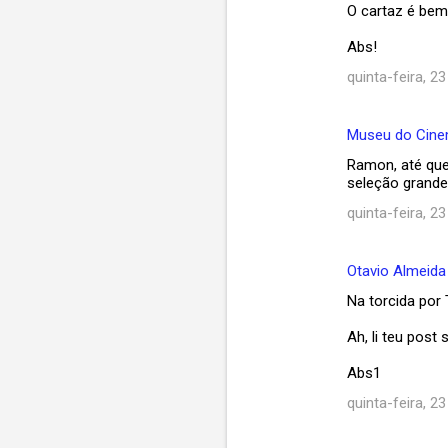
m
O cartaz é bem
e
Abs!
n
quinta-feira, 23
t
á
Museu do Cin
r
Ramon, até que
i
seleção grande 
o
quinta-feira, 23
s
Otavio Almeida
Na torcida por 
Ah, li teu po
Abs1
quinta-feira, 23