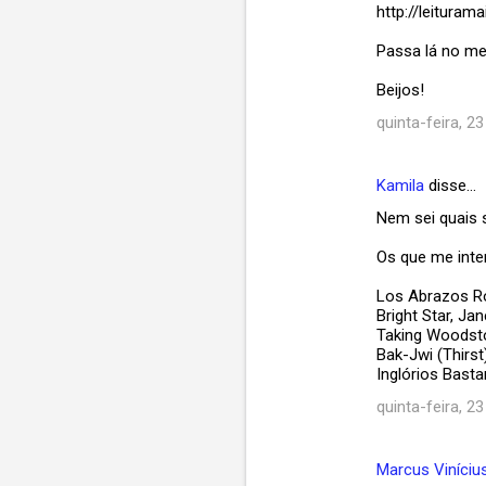
http://leituram
Passa lá no me
Beijos!
quinta-feira, 23
Kamila
disse…
Nem sei quais 
Os que me int
Los Abrazos R
Bright Star, Ja
Taking Woodst
Bak-Jwi (Thirst
Inglórios Basta
quinta-feira, 23
Marcus Vinícius