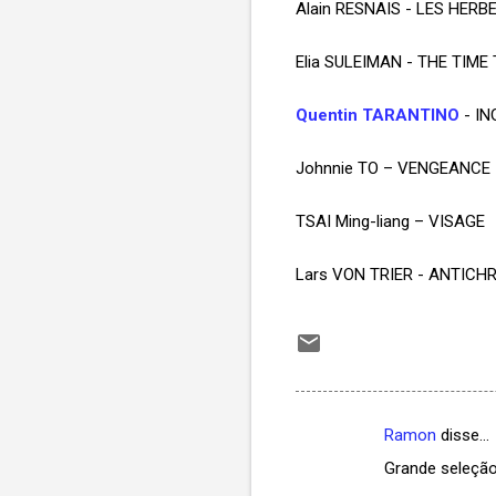
Alain RESNAIS - LES HERB
Elia SULEIMAN - THE TIM
Quentin TARANTINO
- I
Johnnie TO – VENGEANCE
TSAI Ming-liang – VISAGE
Lars VON TRIER - ANTICH
Ramon
disse…
C
Grande seleção
o