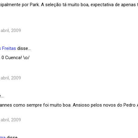
ncipalmente por Park. A seleção tá muito boa, expectativa de apenas
 abril, 2009
 Freitas
disse…
a 0 Cuenca! \o/
 abril, 2009
e…
Cannes como sempre foi muito boa. Ansioso pelos novos do Pedro
 abril, 2009
ema
disse…