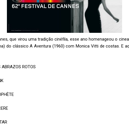
nnes, que virou uma tradição cinéfila, esse ano homenageou o cinea
 do clássico A Aventura (1960) com Monica Vitti de costas. E aqui
S ABRAZOS ROTOS
NK
ROPHÈTE
CERE
STAR