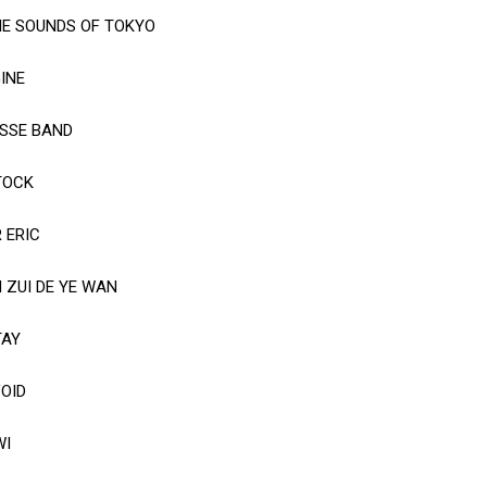
THE SOUNDS OF TOKYO
GINE
ISSE BAND
TOCK
 ERIC
 ZUI DE YE WAN
TAY
VOID
WI