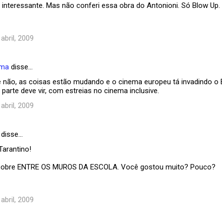
 interessante. Mas não conferi essa obra do Antonioni. Só Blow Up.
 abril, 2009
ema
disse…
 não, as coisas estão mudando e o cinema europeu tá invadindo o B
parte deve vir, com estreias no cinema inclusive.
 abril, 2009
disse…
Tarantino!
st sobre ENTRE OS MUROS DA ESCOLA. Você gostou muito? Pouco?
 abril, 2009