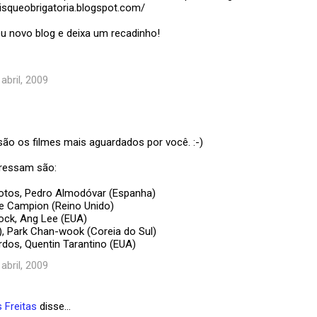
aisqueobrigatoria.blogspot.com/
u novo blog e deixa um recadinho!
 abril, 2009
são os filmes mais aguardados por você. :-)
eressam são:
otos, Pedro Almodóvar (Espanha)
ne Campion (Reino Unido)
ock, Ang Lee (EUA)
), Park Chan-wook (Coreia do Sul)
rdos, Quentin Tarantino (EUA)
 abril, 2009
 Freitas
disse…