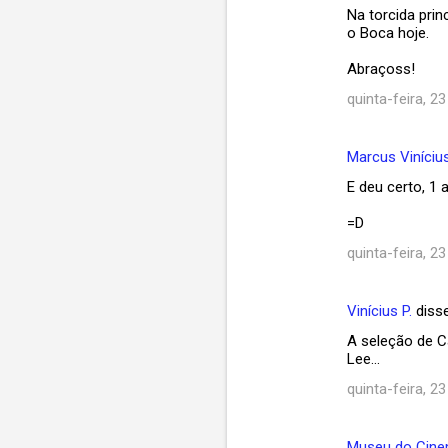
Na torcida pri
o Boca hoje.
Abraçoss!
quinta-feira, 23
Marcus Vinícius
E deu certo, 1 
=D
quinta-feira, 23
Vinícius P.
diss
A seleção de 
Lee...
quinta-feira, 23
Museu do Cin