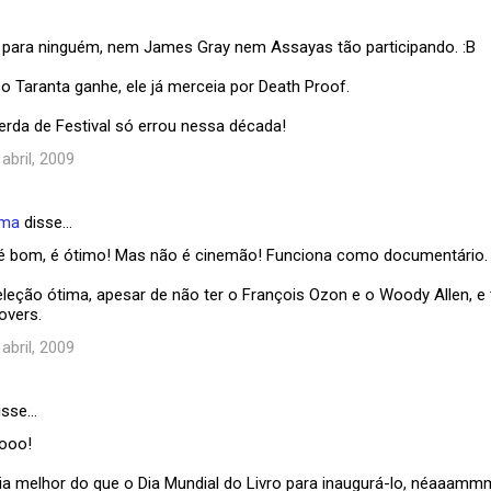
 para ninguém, nem James Gray nem Assayas tão participando. :B
o Taranta ganhe, ele já merceia por Death Proof.
rda de Festival só errou nessa década!
 abril, 2009
ema
disse…
e é bom, é ótimo! Mas não é cinemão! Funciona como documentário.
seleção ótima, apesar de não ter o François Ozon e o Woody Allen, e
overs.
 abril, 2009
isse…
oooo!
ia melhor do que o Dia Mundial do Livro para inaugurá-lo, néaaam