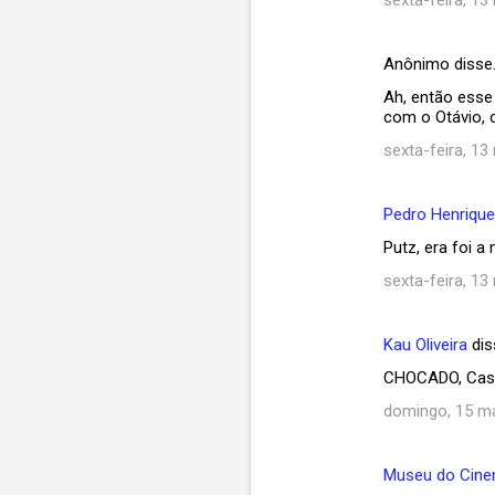
sexta-feira, 13
Anônimo disse
Ah, então esse
com o Otávio, 
sexta-feira, 13
Pedro Henriqu
Putz, era foi a 
sexta-feira, 13
Kau Oliveira
dis
CHOCADO, Cassia
domingo, 15 m
Museu do Cin