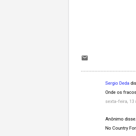
Sergio Deda
di
C
Onde os fraco
o
sexta-feira, 13
m
e
Anônimo disse
n
No Country For 
t