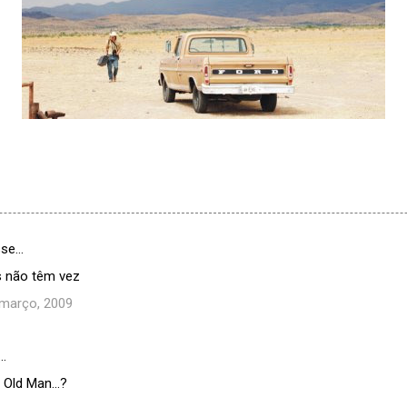
sse…
s não têm vez
 março, 2009
…
Old Man...?