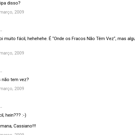
ipa disso?
 março, 2009
…
foi muito fácil, hehehehe. É "Onde os Fracos Não Têm Vez", mas alg
 março, 2009
…
s não tem vez?
 março, 2009
…
l, hein??? :-)
emana, Cassiano!!!