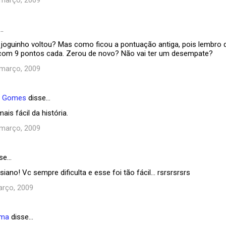
 março, 2009
…
 joguinho voltou? Mas como ficou a pontuação antiga, pois lembro
com 9 pontos cada. Zerou de novo? Não vai ter um desempate?
 março, 2009
e Gomes
disse…
mais fácil da história.
 março, 2009
se…
no! Vc sempre dificulta e esse foi tão fácil... rsrsrsrsrs
arço, 2009
ema
disse…