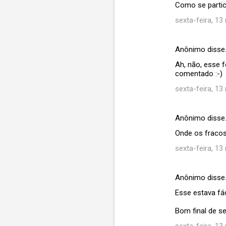
á
Como se partic
r
sexta-feira, 13
i
o
Anônimo disse
s
Ah, não, esse 
comentado :-)
sexta-feira, 13
Anônimo disse
Onde os fraco
sexta-feira, 13
Anônimo disse
Esse estava fáci
Bom final de s