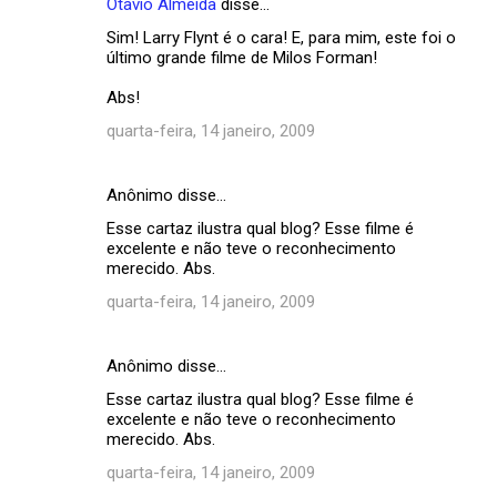
Otavio Almeida
disse…
C
Sim! Larry Flynt é o cara! E, para mim, este foi o
o
último grande filme de Milos Forman!
m
Abs!
e
quarta-feira, 14 janeiro, 2009
n
t
Anônimo disse…
á
Esse cartaz ilustra qual blog? Esse filme é
r
excelente e não teve o reconhecimento
i
merecido. Abs.
o
quarta-feira, 14 janeiro, 2009
s
Anônimo disse…
Esse cartaz ilustra qual blog? Esse filme é
excelente e não teve o reconhecimento
merecido. Abs.
quarta-feira, 14 janeiro, 2009