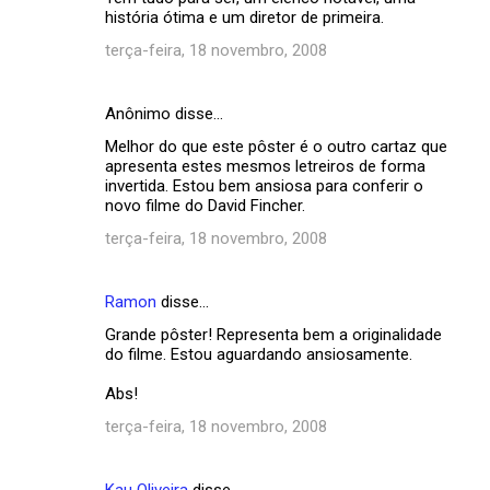
t
história ótima e um diretor de primeira.
á
terça-feira, 18 novembro, 2008
r
i
Anônimo disse…
o
Melhor do que este pôster é o outro cartaz que
s
apresenta estes mesmos letreiros de forma
invertida. Estou bem ansiosa para conferir o
novo filme do David Fincher.
terça-feira, 18 novembro, 2008
Ramon
disse…
Grande pôster! Representa bem a originalidade
do filme. Estou aguardando ansiosamente.
Abs!
terça-feira, 18 novembro, 2008
Kau Oliveira
disse…