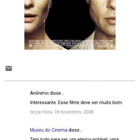
Anônimo disse…
C
Interessante. Esse filme deve ser muito bom.
o
terça-feira, 18 novembro, 2008
m
e
Museu do Cinema
disse…
n
Tem tudo para ser, um elenco notável, uma