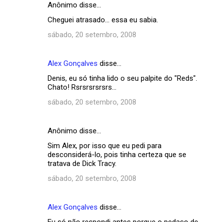
Anônimo disse…
Cheguei atrasado... essa eu sabia.
sábado, 20 setembro, 2008
Alex Gonçalves
disse…
Denis, eu só tinha lido o seu palpite do "Reds".
Chato! Rsrsrsrsrsrs...
sábado, 20 setembro, 2008
Anônimo disse…
Sim Alex, por isso que eu pedi para
desconsiderá-lo, pois tinha certeza que se
tratava de Dick Tracy.
sábado, 20 setembro, 2008
Alex Gonçalves
disse…
Eu só não respondi antes porque o pedaço de