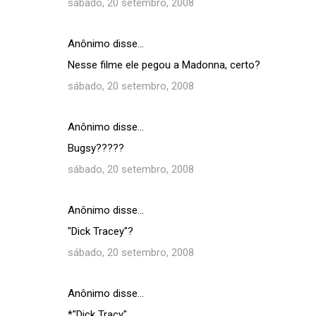
sábado, 20 setembro, 2008
Anônimo disse…
Nesse filme ele pegou a Madonna, certo?
sábado, 20 setembro, 2008
Anônimo disse…
Bugsy?????
sábado, 20 setembro, 2008
Anônimo disse…
"Dick Tracey"?
sábado, 20 setembro, 2008
Anônimo disse…
*"Dick Tracy"