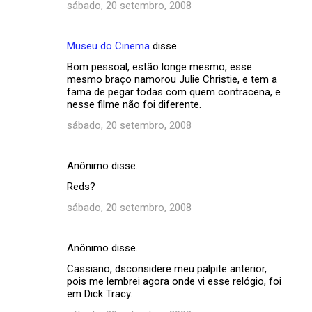
sábado, 20 setembro, 2008
Museu do Cinema
disse…
Bom pessoal, estão longe mesmo, esse
mesmo braço namorou Julie Christie, e tem a
fama de pegar todas com quem contracena, e
nesse filme não foi diferente.
sábado, 20 setembro, 2008
Anônimo disse…
Reds?
sábado, 20 setembro, 2008
Anônimo disse…
Cassiano, dsconsidere meu palpite anterior,
pois me lembrei agora onde vi esse relógio, foi
em Dick Tracy.