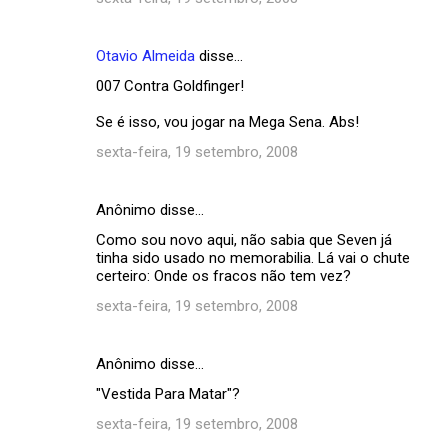
Otavio Almeida
disse…
007 Contra Goldfinger!
Se é isso, vou jogar na Mega Sena. Abs!
sexta-feira, 19 setembro, 2008
Anônimo disse…
Como sou novo aqui, não sabia que Seven já
tinha sido usado no memorabilia. Lá vai o chute
certeiro: Onde os fracos não tem vez?
sexta-feira, 19 setembro, 2008
Anônimo disse…
"Vestida Para Matar"?
sexta-feira, 19 setembro, 2008