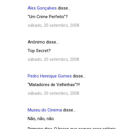
Alex Gonçalves
disse…
"Um Crime Perfeito"?
sábado, 20 setembro, 2008
Anônimo disse…
Top Secret?
sábado, 20 setembro, 2008
Pedro Henrique Gomes
disse…
"Matadores de Velhinhas"!!!
sábado, 20 setembro, 2008
Museu do Cinema
disse…
Não, não, não.
Primeira dica. O braço que segura esse relógio