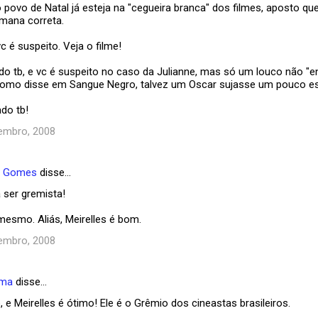
o povo de Natal já esteja na "cegueira branca" dos filmes, aposto q
mana correta.
c é suspeito. Veja o filme!
gado tb, e vc é suspeito no caso da Julianne, mas só um louco não "
como disse em Sangue Negro, talvez um Oscar sujasse um pouco e
ado tb!
embro, 2008
e Gomes
disse…
 ser gremista!
mesmo. Aliás, Meirelles é bom.
embro, 2008
ema
disse…
 e Meirelles é ótimo! Ele é o Grêmio dos cineastas brasileiros.