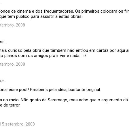
…
donos de cinema e dos frequentadores. Os primeiros colocam os fi
ue tem público para assistir a estas obras.
etembro, 2008
sse…
ais curioso pela obra que também não entrou em cartaz por aqui ain
o planos com os amigos pra ir ver e nada.. =/
etembro, 2008
se…
nal esse post! Parabéns pela idéia, bastante original.
tura no meio. Não gosto de Saramago, mas acho que o argumento dá 
e de terror.
 15 setembro, 2008