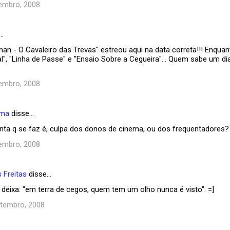
embro, 2008
…
man - O Cavaleiro das Trevas" estreou aqui na data correta!!! Enqua
l", "Linha de Passe" e "Ensaio Sobre a Cegueira"... Quem sabe um di
embro, 2008
ema
disse…
unta q se faz é, culpa dos donos de cinema, ou dos frequentadores?
embro, 2008
 Freitas
disse…
deixa: "em terra de cegos, quem tem um olho nunca é visto". =]
etembro, 2008