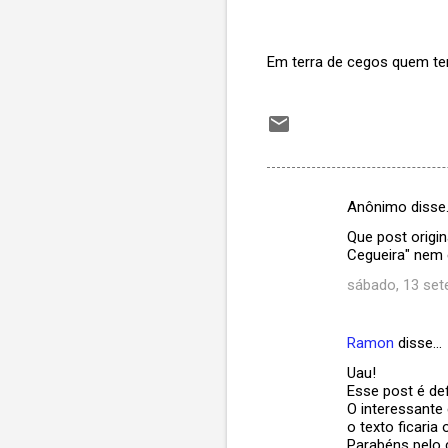
- Veja a reação de Saram
Em terra de cegos quem tem
Anônimo disse
C
Que post origin
o
Cegueira" nem 
m
sábado, 13 set
e
n
Ramon
disse…
t
Uau!
á
Esse post é defi
O interessante
r
o texto ficaria
i
Parabéns pelo 