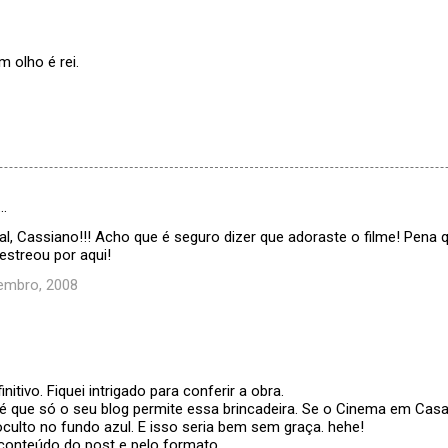
ago
aqui
).
 olho é rei.
…
al, Cassiano!!! Acho que é seguro dizer que adoraste o filme! Pena 
estreou por aqui!
embro, 2008
nitivo. Fiquei intrigado para conferir a obra.
 é que só o seu blog permite essa brincadeira. Se o Cinema em Casa
 oculto no fundo azul. E isso seria bem sem graça. hehe!
conteúdo do post e pelo formato.