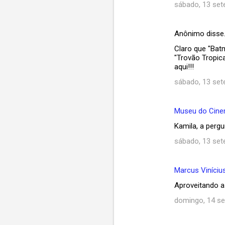
sábado, 13 set
Anônimo disse
Claro que "Bat
"Trovão Tropica
aqui!!!
sábado, 13 set
Museu do Cin
Kamila, a perg
sábado, 13 set
Marcus Vinícius
Aproveitando a 
domingo, 14 s