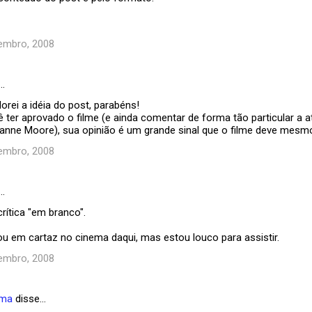
embro, 2008
…
rei a idéia do post, parabéns!
 ter aprovado o filme (e ainda comentar de forma tão particular a a
ulianne Moore), sua opinião é um grande sinal que o filme deve mesm
embro, 2008
…
rítica "em branco".
ou em cartaz no cinema daqui, mas estou louco para assistir.
embro, 2008
ema
disse…