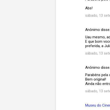
o
Abs!
s
sábado, 13 set
Anônimo disse
Uau mesmo, ado
E que bom você
preferida, a J
sábado, 13 set
Anônimo disse
Parabéns pela c
Bem original!
Ainda não entr
sábado, 13 set
Museu do Cin