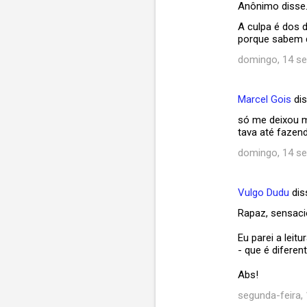
Anônimo disse
A culpa é dos 
porque sabem q
domingo, 14 s
Marcel Gois
di
só me deixou m
tava até fazend
domingo, 14 s
Vulgo Dudu
dis
Rapaz, sensacio
Eu parei a lei
- que é diferent
Abs!
segunda-feira,