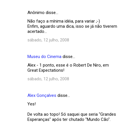
Anônimo disse…
Não faço a mínima idéia, para variar ;-)
Enfim, aguardo uma dica, isso se já não tiverem
acertado...
sábado, 12 julho, 2008
Museu do Cinema
disse…
Alex - 1 ponto, esse é o Robert De Niro, em
Great Expectations!
sábado, 12 julho, 2008
Alex Gonçalves
disse…
Yes!
De volta ao topo! Só saquei que seria "Grandes
Esperanças" após ter chutado "Mundo Cão".