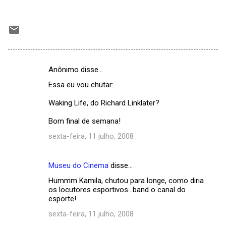
Anônimo disse…
C
Essa eu vou chutar:
o
m
Waking Life, do Richard Linklater?
e
Bom final de semana!
n
sexta-feira, 11 julho, 2008
t
á
Museu do Cinema
disse…
r
Hummm Kamila, chutou para longe, como diria
i
os locutores esportivos...band o canal do
esporte!
o
sexta-feira, 11 julho, 2008
s