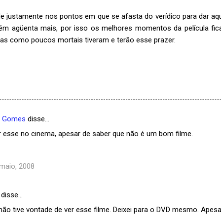
e justamente nos pontos em que se afasta do verídico para dar aq
uém agüenta mais, por isso os melhores momentos da película fi
gas como poucos mortais tiveram e terão esse prazer.
e Gomes
disse…
r esse no cinema, apesar de saber que não é um bom filme.
 maio, 2008
disse…
ão tive vontade de ver esse filme. Deixei para o DVD mesmo. Apesar