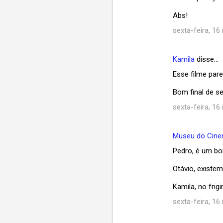
i
Abs!
o
sexta-feira, 16
s
Kamila
disse…
Esse filme pare
Bom final de s
sexta-feira, 16
Museu do Cin
Pedro, é um bo
Otávio, existe
Kamila, no frig
sexta-feira, 16