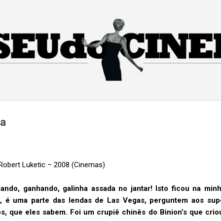
Pular para o conteúdo principal
ca
Robert Luketic – 2008 (Cinemas)
ando, ganhando, galinha assada no jantar! Isto ficou na min
e, é uma parte das lendas de Las Vegas, perguntem aos sup
os, que eles sabem. Foi um crupiê chinês do Binion’s que criou