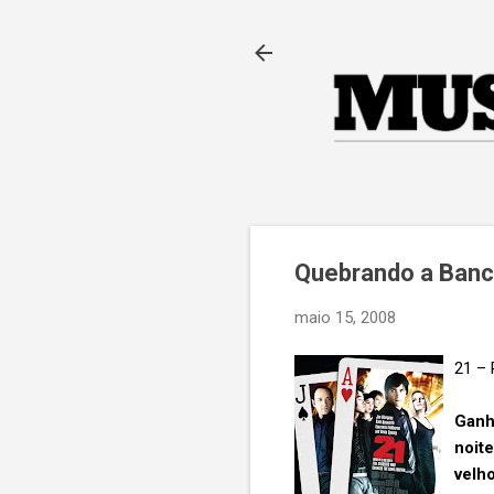
Quebrando a Ban
maio 15, 2008
21 – 
Ganh
noit
velh