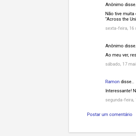
Anônimo disse
Não tive muita 
"Across the Un
sexta-feira, 16
Anônimo disse
Ao meu ver, re
sábado, 17 mai
Ramon
disse…
Interessante! 
segunda-feira,
Postar um comentário