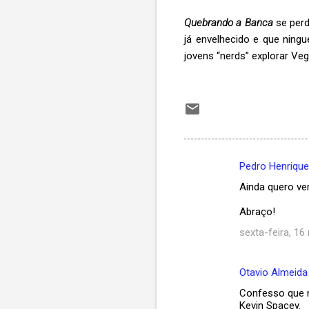
Quebrando a Banca
se perd
já envelhecido e que ning
jovens “nerds” explorar Ve
Pedro Henriqu
C
Ainda quero ve
o
m
Abraço!
e
sexta-feira, 16
n
t
Otavio Almeida
á
Confesso que n
Kevin Spacey.
r