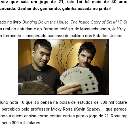
 vez que saía um jogo de 21, isto foi há mais de 40 ano
unciada. Ganhando, ganhando, galinha assada no jantar!
do no livro
Bringing Down the House: The Inside Story of Six M.I.T.
ria real do estudante do famoso colégio de Massachussets, Jeffrey
 um tremendo e inesperado sucesso de público nos Estados Unidos.
luno nota 10 que só pensa na bolsa de estudos de 300 mil dólar
é percebido pelo professor Micky Rosa (Kevin Spacey – que parece 
unos a quem ensina como contar cartas para o jogo de 21. Rosa ra
 seus 300 mil dólares.