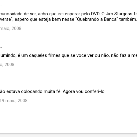
…
curiosidade de ver, acho que irei esperar pelo DVD. O Jim Sturgess f
iverse", espero que esteja bem nesse "Quebrando a Banca" também.
 maio, 2008
…
sumindo, é um daqueles filmes que se você ver ou não, não faz a me
o, 2008
Não estava colocando muita fé. Agora vou conferi-lo.
 19 maio, 2008