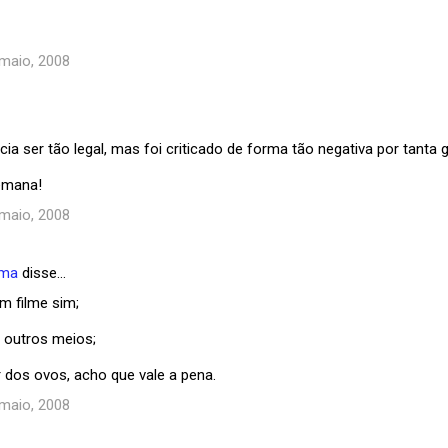
 maio, 2008
cia ser tão legal, mas foi criticado de forma tão negativa por tanta g
emana!
 maio, 2008
ema
disse…
m filme sim;
m outros meios;
ir dos ovos, acho que vale a pena.
 maio, 2008