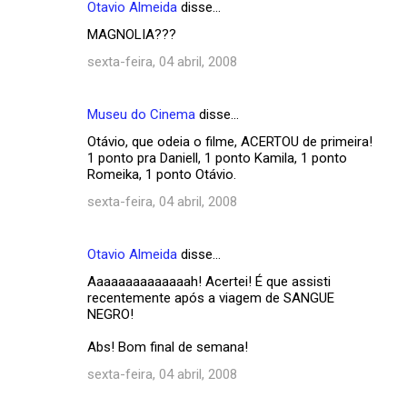
Otavio Almeida
disse…
C
MAGNOLIA???
o
sexta-feira, 04 abril, 2008
m
e
Museu do Cinema
disse…
n
Otávio, que odeia o filme, ACERTOU de primeira!
t
1 ponto pra Daniell, 1 ponto Kamila, 1 ponto
á
Romeika, 1 ponto Otávio.
r
sexta-feira, 04 abril, 2008
i
o
Otavio Almeida
disse…
s
Aaaaaaaaaaaaaah! Acertei! É que assisti
recentemente após a viagem de SANGUE
NEGRO!
Abs! Bom final de semana!
sexta-feira, 04 abril, 2008