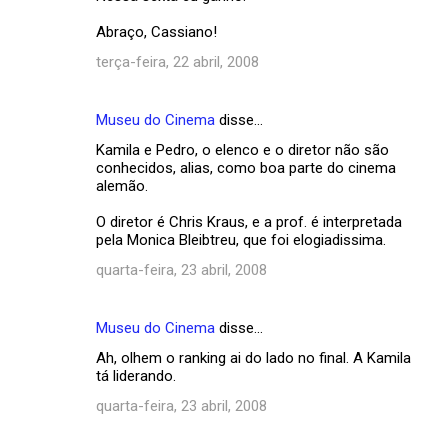
i
Abraço, Cassiano!
o
terça-feira, 22 abril, 2008
s
Museu do Cinema
disse…
Kamila e Pedro, o elenco e o diretor não são
conhecidos, alias, como boa parte do cinema
alemão.
O diretor é Chris Kraus, e a prof. é interpretada
pela Monica Bleibtreu, que foi elogiadissima.
quarta-feira, 23 abril, 2008
Museu do Cinema
disse…
Ah, olhem o ranking ai do lado no final. A Kamila
tá liderando.
quarta-feira, 23 abril, 2008