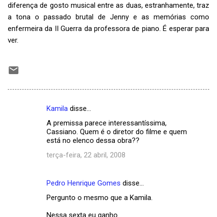
diferença de gosto musical entre as duas, estranhamente, traz
a tona o passado brutal de Jenny e as memórias como
enfermeira da II Guerra da professora de piano. É esperar para
ver.
Kamila
disse…
C
A premissa parece interessantíssima,
o
Cassiano. Quem é o diretor do filme e quem
m
está no elenco dessa obra??
e
terça-feira, 22 abril, 2008
n
t
Pedro Henrique Gomes
disse…
á
Pergunto o mesmo que a Kamila.
r
Nessa sexta eu ganho.