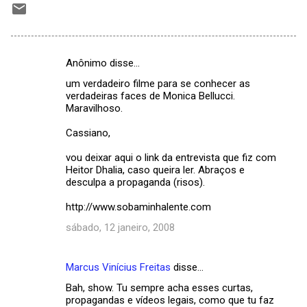
Anônimo disse…
C
um verdadeiro filme para se conhecer as
o
verdadeiras faces de Monica Bellucci.
m
Maravilhoso.
e
Cassiano,
n
vou deixar aqui o link da entrevista que fiz com
t
Heitor Dhalia, caso queira ler. Abraços e
desculpa a propaganda (risos).
á
r
http://www.sobaminhalente.com
i
sábado, 12 janeiro, 2008
o
s
Marcus Vinícius Freitas
disse…
Bah, show. Tu sempre acha esses curtas,
propagandas e vídeos legais, como que tu faz