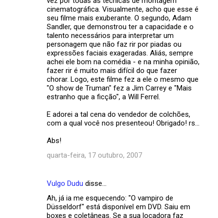
vez por todas as técnicas de montagem
s
cinematográfica. Visualmente, acho que esse é
seu filme mais exuberante. O segundo, Adam
Sandler, que demonstrou ter a capacidade e o
talento necessários para interpretar um
personagem que não faz rir por piadas ou
expressões faciais exageradas. Aliás, sempre
achei ele bom na comédia - e na minha opinião,
fazer rir é muito mais difícil do que fazer
chorar. Logo, este filme fez a ele o mesmo que
"O show de Truman" fez a Jim Carrey e "Mais
estranho que a ficção", a Will Ferrel.
E adorei a tal cena do vendedor de colchões,
com a qual você nos presenteou! Obrigado! rs...
Abs!
quarta-feira, 17 outubro, 2007
Vulgo Dudu
disse…
Ah, já ia me esquecendo: "O vampiro de
Düsseldorf" está disponível em DVD. Saiu em
boxes e coletâneas. Se a sua locadora faz