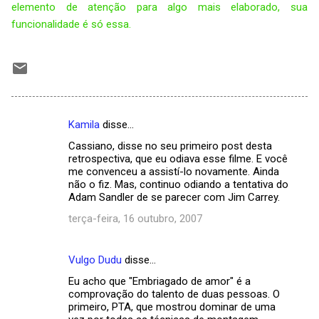
elemento de atenção para algo mais elaborado, sua
funcionalidade é só essa.
Kamila
disse…
C
Cassiano, disse no seu primeiro post desta
o
retrospectiva, que eu odiava esse filme. E você
m
me convenceu a assistí-lo novamente. Ainda
não o fiz. Mas, continuo odiando a tentativa do
e
Adam Sandler de se parecer com Jim Carrey.
n
terça-feira, 16 outubro, 2007
t
á
Vulgo Dudu
disse…
r
Eu acho que "Embriagado de amor" é a
i
comprovação do talento de duas pessoas. O
primeiro, PTA, que mostrou dominar de uma
o