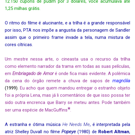
12.150 cupons de pudim por 3 dólares, você acumulava até
1,25 milhas grátis.
O ritmo do filme é alucinante, e a trilha é a grande responsável
por isso, PTA nos impõe a angustia da personagem de Sandler
assim que o primeiro frame invade a tela, numa mistura de
cores cítricas.
Um mestre nessa arte, o cineasta usa o recurso da trilha
como elemento narrador da trama em todas as suas películas,
em
Embriagado de Amor
é onde fica mais evidente. A polêmica
da cena do órgão remete a chuva de sapos de
magnólia
(1999).
Eu acho que quem mandou entregar o estranho objeto
foi a própria Lena, mas já li comentários de que isso possa ter
sido outra encrenca que Barry se meteu antes. Pode também
*
ser uma espécie de MacGuffins
.
A estranha e ótima música
He Needs Me
, é interpretada pela
atriz Shelley Duvall no filme
Popeye
(1980) de
Robert Altman
,