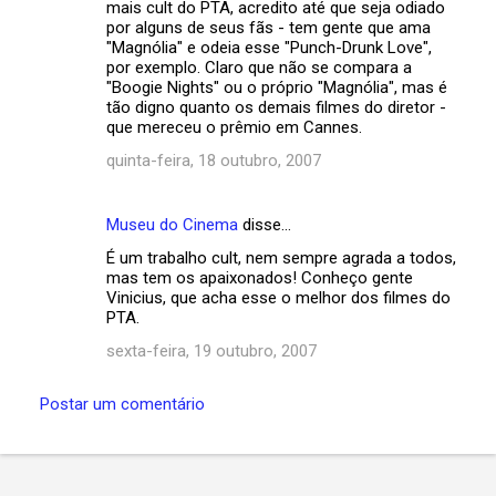
mais cult do PTA, acredito até que seja odiado
por alguns de seus fãs - tem gente que ama
"Magnólia" e odeia esse "Punch-Drunk Love",
por exemplo. Claro que não se compara a
"Boogie Nights" ou o próprio "Magnólia", mas é
tão digno quanto os demais filmes do diretor -
que mereceu o prêmio em Cannes.
quinta-feira, 18 outubro, 2007
Museu do Cinema
disse…
É um trabalho cult, nem sempre agrada a todos,
mas tem os apaixonados! Conheço gente
Vinicius, que acha esse o melhor dos filmes do
PTA.
sexta-feira, 19 outubro, 2007
Postar um comentário