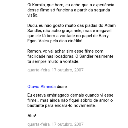
Oi Kamila, que bom, eu acho que a experiência
desse filme só funciona a partir da segunda
visão.
Dudu, eu não gosto muito das piadas do Adam
Sandler, não acho graça nele, mas é inegavel
que ele tá bem a vontade no papel de Barry
Egan. Valeu pela dica cinéfila!
Ramon, vc vai achar sim esse filme com
facilidade nas locadoras. O Sandler realmente
tá sempre muito a vontade.
quarta-feira, 17 outubro, 2007
Otavio Almeida
disse…
Eu estava embriagado demais quando vi esse
filme... mas ainda não fiquei sóbrio de amor o
bastante para encará-lo novamente...
Abs!
quarta-feira, 17 outubro, 2007