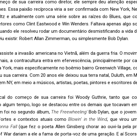
meço de sua carreira como diretor, ele sempre deu atenção especi
mes. Essa paixão recíproca viria a ser confirmada com New York, N
ltz e atualmente com uma série sobre as raízes do Blues, que c
retores como Clint Eastwood e Win Wenders. Faltava apenas algo s
quando ele resolveu rodar um documentário desmistificando a vida 
iu existir: Robert Allan Zimmerman, ou simplesmente Bob Dylan.
ssiste a invasão americana no Vietnã, além da guerra fria. O movi
ais, a contracultura entra em efervescência, principalmente por c
 York, mais especificamente no boêmio bairro Greenwich Village, co
sua carreira. Com 20 anos ele deixou sua terra natal, Duluth, em M
m NY, em meio a músicos, artistas, poetas, pintores e escritores de
usical do começo de sua carreira foi Woody Guthrie, tanto qu
 algum tempo, logo se destacou entre os demais que tocavam e
ém foi no segundo álbum,
The Freewheeling'
Bob Dylan, que o jovem 
fortes e contextos atuais como
Blowin’ in the Wind
, que virou u
onna Fall
(que fez o poeta Allen Ginsberg chorar ao ouvi-la pela p
 of War dariam a ele a fama de porta-voz de uma geração. E aí Sco