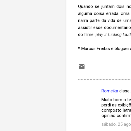
Quando se juntam dois no
alguma coisa errada. Uma 
narra parte da vida de u
assistir esse documentário
do filme:
play it fucking loud
* Marcus Freitas é bloguei
Romeika
disse
C
Muito bom o te
o
perdi as exibiç
m
composto letra
opinião confirm
e
sábado, 25 ago
n