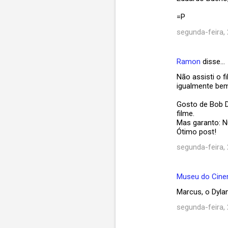
=P
segunda-feira,
Ramon
disse…
Não assisti o 
igualmente bem
Gosto de Bob D
filme.
Mas garanto: Nu
Ótimo post!
segunda-feira,
Museu do Cin
Marcus, o Dylan
segunda-feira,