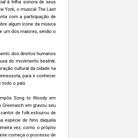
al à trilha sonora de seus
ew York, o musical The Last
onta com a participação de
obre algum ícone da música
de um dos maiores, senão o
mento dos direitos humanos
ausa do movimento beatnik.
ração cultural da cidade na
innessota, para ir conhecer
 todo o país.
e compôs Song to Woody em
m Greenwich em gravou seu
cantor de folk estourou de
ma espécie de hino daquela
rimeira vez, como o próprio
rsese começa o processo de