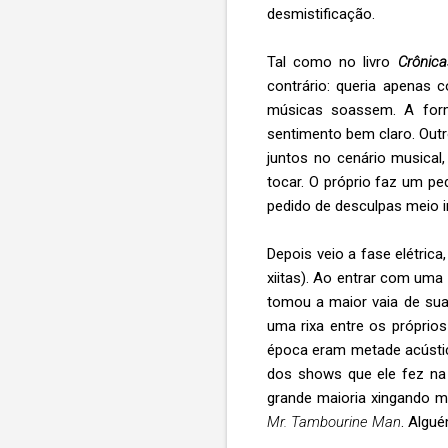
desmistificação.
Tal como no livro
Crônica
contrário: queria apenas 
músicas soassem. A form
sentimento bem claro. Out
juntos no cenário musical
tocar. O próprio faz um pe
pedido de desculpas meio im
Depois veio a fase elétrica
xiitas). Ao entrar com uma
tomou a maior vaia de sua
uma rixa entre os próprio
época eram metade acústi
dos shows que ele fez na 
grande maioria xingando mu
Mr. Tambourine Man
. Algu