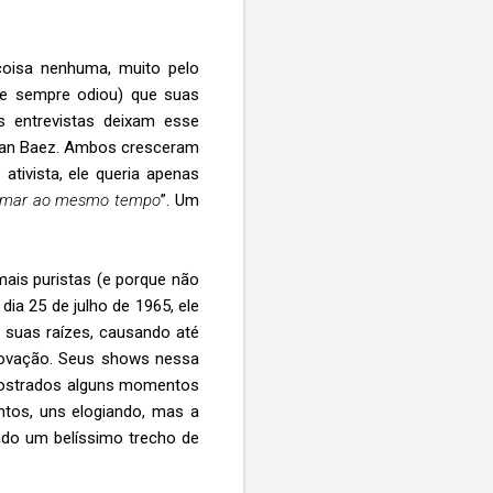
coisa nenhuma, muito pelo
ele sempre odiou) que suas
 entrevistas deixam esse
Joan Baez. Ambos cresceram
tivista, ele queria apenas
 amar ao mesmo tempo
”. Um
 mais puristas (e porque não
ia 25 de julho de 1965, ele
 suas raízes, causando até
inovação. Seus shows nessa
mostrados alguns momentos
ntos, uns elogiando, mas a
ando um belíssimo trecho de