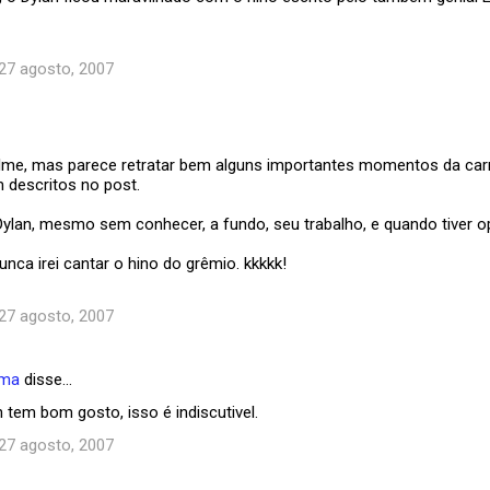
 27 agosto, 2007
filme, mas parece retratar bem alguns importantes momentos da carr
 descritos no post.
ylan, mesmo sem conhecer, a fundo, seu trabalho, e quando tiver op
nca irei cantar o hino do grêmio. kkkkk!
 27 agosto, 2007
ema
disse…
 tem bom gosto, isso é indiscutivel.
 27 agosto, 2007