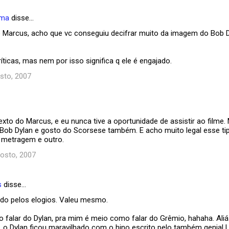
ema
disse…
o Marcus, acho que vc conseguiu decifrar muito da imagem do Bob 
críticas, mas nem por isso significa q ele é engajado.
sto, 2007
xto do Marcus, e eu nunca tive a oportunidade de assistir ao filme
Bob Dylan e gosto do Scorsese também. E acho muito legal esse tipo
 metragem e outro.
osto, 2007
s
disse…
ado pelos elogios. Valeu mesmo.
o falar do Dylan, pra mim é meio como falar do Grêmio, hahaha. Ali
 o Dylan ficou maravilhado com o hino escrito pelo também genial L