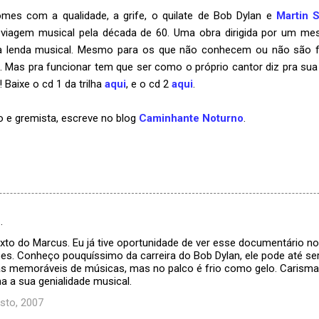
mes com a qualidade, a grife, o quilate de Bob Dylan e
Martin 
viagem musical pela década de 60. Uma obra dirigida por um me
ma lenda musical. Mesmo para os que não conhecem ou não são f
. Mas pra funcionar tem que ser como o próprio cantor diz pra su
! Baixe o cd 1 da trilha
aqui
, e o cd 2
aqui
.
ro e gremista, escreve no blog
Caminhante Noturno
.
…
xto do Marcus. Eu já tive oportunidade de ver esse documentário n
ões. Conheço pouquíssimo da carreira do Bob Dylan, ele pode até se
s memoráveis de músicas, mas no palco é frio como gelo. Carisma
a a sua genialidade musical.
sto, 2007