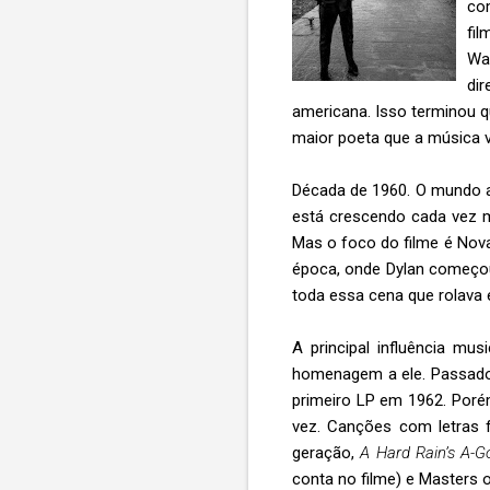
co
fil
Wa
di
americana. Isso terminou 
maior poeta que a música v
Década de 1960. O mundo a
está crescendo cada vez m
Mas o foco do filme é Nova
época, onde Dylan começou 
toda essa cena que rolava e
A principal influência m
homenagem a ele. Passado
primeiro LP em 1962. Por
vez. Canções com letras 
geração,
A Hard Rain’s A-G
conta no filme) e Masters