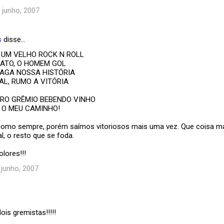
6 junho, 2007
s
disse…
 UM VELHO ROCK N ROLL
ATO, O HOMEM GOL
AGA NOSSA HISTÓRIA
AL, RUMO A VITÓRIA
RO GRÊMIO BEBENDO VINHO
É O MEU CAMINHO!
il como sempre, porém saímos vitoriosos mais uma vez. Que coisa mai
al, o resto que se foda.
lores!!!
7 junho, 2007
is gremistas!!!!!