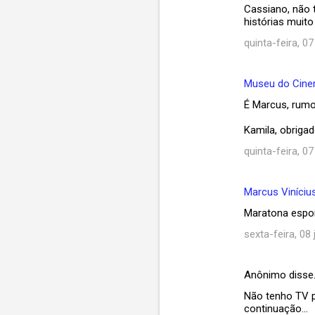
Cassiano, não t
histórias muito 
quinta-feira, 0
Museu do Cin
É Marcus, rumo
Kamila, obriga
quinta-feira, 0
Marcus Viníciu
Maratona espor
sexta-feira, 08
Anônimo disse
Não tenho TV p
continuação...