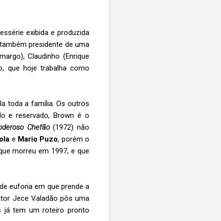
essérie exibida e produzida
 e também presidente de uma
margo), Claudinho (Enrique
do, que hoje trabalha como
la toda a família. Os outros
ado e reservado, Brown é o
oderoso Chefão
(1972) não
ola
e
Mario Puzo
, porém o
 que morreu em 1997, e que
de euforia em que prende a
ator Jece Valadão pôs uma
s já tem um roteiro pronto