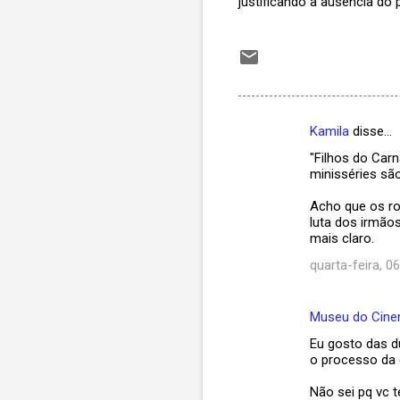
justificando a ausência do p
Kamila
disse…
C
"Filhos do Car
o
minisséries sã
m
Acho que os ro
e
luta dos irmãos
mais claro.
n
t
quarta-feira, 0
á
r
Museu do Cin
i
Eu gosto das d
o processo da 
o
s
Não sei pq vc 