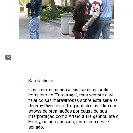
Kamila
disse…
C
Cassiano, eu nunca assisti a um episódio
o
completo de "Entourage", mas sempre ouvi
m
falar coisas maravilhosas sobre esta série. O
Jeremy Piven é um frequentador assíduo nos
e
shows de premiações por causa de sua
interpretação como Ari Gold. Ele ganhou até o
n
Emmy, no ano passado, por causa desse
t
seriado.