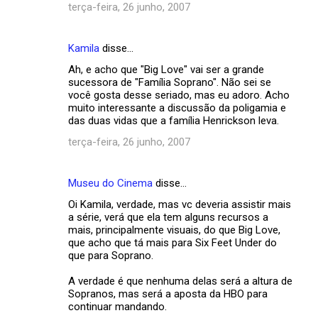
á
terça-feira, 26 junho, 2007
r
i
Kamila
disse…
o
Ah, e acho que "Big Love" vai ser a grande
s
sucessora de "Família Soprano". Não sei se
você gosta desse seriado, mas eu adoro. Acho
muito interessante a discussão da poligamia e
das duas vidas que a família Henrickson leva.
terça-feira, 26 junho, 2007
Museu do Cinema
disse…
Oi Kamila, verdade, mas vc deveria assistir mais
a série, verá que ela tem alguns recursos a
mais, principalmente visuais, do que Big Love,
que acho que tá mais para Six Feet Under do
que para Soprano.
A verdade é que nenhuma delas será a altura de
Sopranos, mas será a aposta da HBO para
continuar mandando.