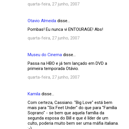
quarta-feira, 27 junho, 2007
Otavio Almeida
disse…
Pombas! Eu nunca vi ENTOURAGE! Abs!
quarta-feira, 27 junho, 2007
Museu do Cinema
disse…
Passa na HBO e já tem lançado em DVD a
primeira temporada Otávio.
quarta-feira, 27 junho, 2007
Kamila
disse…
Com certeza, Cassiano. "Big Love" está bem
mais para "Six Feet Under" do que para "Família
Soprano" - se bem que aquela família da
segunda esposa do Bill e que é líder de um
culto, poderia muito bem ser uma máfia italiana.
:-)