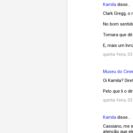
Kamila
disse…
C
Clark Gregg, o 
o
m
No bom sentido
e
Tomara que dê 
n
E, mais um livr
t
quinta-feira, 0
á
r
Museu do Cin
i
Oi Kamila? Dire
o
s
Pelo que li o d
quinta-feira, 0
Kamila
disse…
Cassiano, me em
atenção que ele