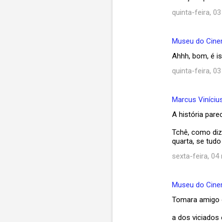
quinta-feira, 0
Museu do Cin
Ahhh, bom, é i
quinta-feira, 0
Marcus Viníciu
A história par
Tchê, como diz
quarta, se tudo
sexta-feira, 04
Museu do Cin
Tomara amigo q
a dos viciados