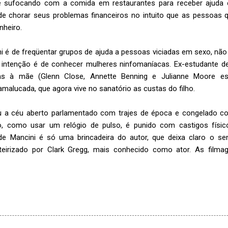
e sufocando com a comida em restaurantes para receber ajuda e,
de chorar seus problemas financeiros no intuito que as pessoas
nheiro.
i é de freqüentar grupos de ajuda a pessoas viciadas em sexo, não
 intenção é de conhecer mulheres ninfomaníacas. Ex-estudante de 
ças à mãe (Glenn Close, Annette Benning e Julianne Moore es
alucada, que agora vive no sanatório as custas do filho.
u a céu aberto parlamentado com trajes de época e congelado c
o, como usar um relógio de pulso, é punido com castigos físic
de Mancini é só uma brincadeira do autor, que deixa claro o se
oteirizado por Clark Gregg, mais conhecido como ator. As film