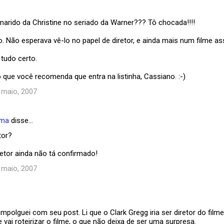
marido da Christine no seriado da Warner??? Tô chocada!!!!
. Não esperava vê-lo no papel de diretor, e ainda mais num filme as
tudo certo.
o que você recomenda que entra na listinha, Cassiano. :-)
3 maio, 2007
ema
disse…
tor?
iretor ainda não tá confirmado!
3 maio, 2007
polguei com seu post. Li que o Clark Gregg iria ser diretor do filme
 vai roteirizar o filme, o que não deixa de ser uma surpresa.