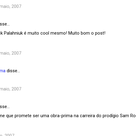
 maio, 2007
sse…
k Palahniuk é muito cool mesmo! Muito bom o post!
 maio, 2007
ema
disse…
 maio, 2007
sse…
ilme que promete ser uma obra-prima na carreira do prodígio Sam Ro
o, 2007