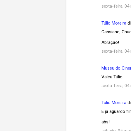
sexta-feira, 04
Túlio Moreira
di
Cassiano, Chuc
Abração!
sexta-feira, 04
Museu do Cin
Valeu Túlio.
sexta-feira, 04
Túlio Moreira
di
E já aguardo f
abs!
sábado, 05 mai