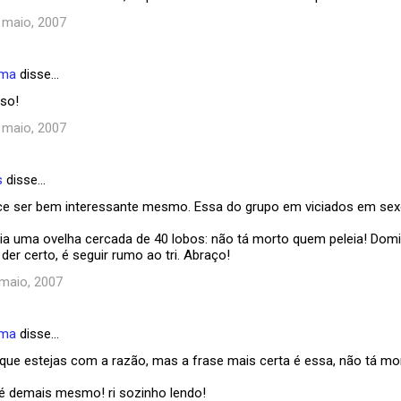
3 maio, 2007
ema
disse…
sso!
3 maio, 2007
s
disse…
ece ser bem interessante mesmo. Essa do grupo em viciados em sexo 
ia uma ovelha cercada de 40 lobos: não tá morto quem peleia! Dom
 der certo, é seguir rumo ao tri. Abraço!
 maio, 2007
ema
disse…
ue estejas com a razão, mas a frase mais certa é essa, não tá mo
 é demais mesmo! ri sozinho lendo!