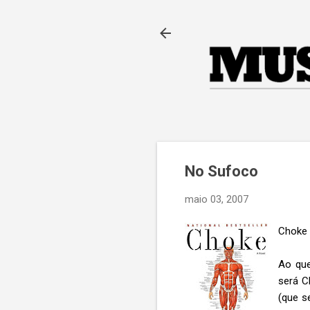
No Sufoco
maio 03, 2007
Choke 
Ao que
será C
(que s