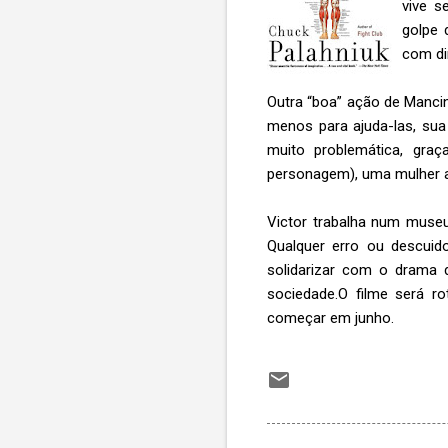
vive s
golpe 
com di
Outra “boa” ação de Mancin
menos para ajuda-las, sua
muito problemática, gra
personagem), uma mulher am
Victor trabalha num muse
Qualquer erro ou descuid
solidarizar com o drama 
sociedade.O filme será r
começar em junho.