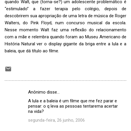
quando Walt, que (torna-se?) um adolescente problemático é
“estimulado” a fazer terapia pelo colégio, depois de
descobrirem sua apropriação de uma letra de música de Roger
Walters, do Pink Floyd, num concurso musical da escola.
Nesse momento Walt faz uma reflexão do relacionamento
com a mãe e relembra quando foram ao Museu Americano de
História Natural ver o display gigante da briga entre a lula e a
baleia, que dá título ao filme.
Anônimo disse…
C
A lula e a baleia é um filme que me fez parar e
o
pensar: o q leva as pessoas tentarema acertar
m
na vida?
e
segunda-feira, 26 junho, 2006
n