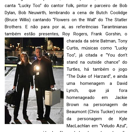
canta “Lucky Too” do cantor folk, pintor e parceiro de Bob
Dylan, Bob Neuwirth, lembrando a cena de Butch Coolidge
(Bruce Willis) cantando “Flowers on the Wall” do The Statler
Brothers. E não para por ai, as referências Tarantinianas
também estão presentes, Roy Rogers, Frank Gorshin, o
charada da série Batman,
Tony
Curtis, músicas como “Lucky
Too”, já citada e “You don’t
stand na outside chance” do
Turtles, há também o jogo
“The Duke of Harzard”, e ainda
uma homenagem a David
Lynch, que já fora
homenageado em Jackie
Brown na personagem de
Beaumont (Chris Tucker) nome
da personagem de Kyle
MacLachlan em “Veludo Azul”,