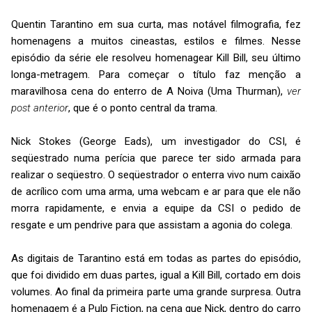
Quentin Tarantino em sua curta, mas notável filmografia, fez
homenagens a muitos cineastas, estilos e filmes. Nesse
episódio da série ele resolveu homenagear Kill Bill, seu último
longa-metragem. Para começar o título faz menção a
maravilhosa cena do enterro de A Noiva (Uma Thurman),
ver
post anterior
, que é o ponto central da trama.
Nick Stokes (George Eads), um investigador do CSI, é
seqüestrado numa perícia que parece ter sido armada para
realizar o seqüestro. O seqüestrador o enterra vivo num caixão
de acrílico com uma arma, uma webcam e ar para que ele não
morra rapidamente, e envia a equipe da CSI o pedido de
resgate e um pendrive para que assistam a agonia do colega.
As digitais de Tarantino está em todas as partes do episódio,
que foi dividido em duas partes, igual a Kill Bill, cortado em dois
volumes. Ao final da primeira parte uma grande surpresa. Outra
homenagem é a Pulp Fiction, na cena que Nick, dentro do carro