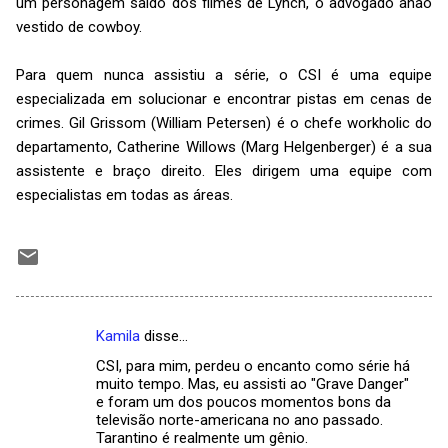
um personagem saído dos filmes de Lynch, o advogado anão
vestido de cowboy.
Para quem nunca assistiu a série, o CSI é uma equipe
especializada em solucionar e encontrar pistas em cenas de
crimes. Gil Grissom (William Petersen) é o chefe workholic do
departamento, Catherine Willows (Marg Helgenberger) é a sua
assistente e braço direito. Eles dirigem uma equipe com
especialistas em todas as áreas.
Kamila
disse…
C
CSI, para mim, perdeu o encanto como série há
o
muito tempo. Mas, eu assisti ao "Grave Danger"
m
e foram um dos poucos momentos bons da
televisão norte-americana no ano passado.
e
Tarantino é realmente um gênio.