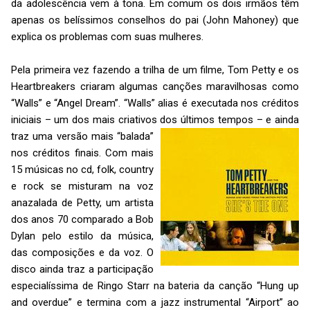
da adolescência vem à tona. Em comum os dois irmãos têm
apenas os belíssimos conselhos do pai (John Mahoney) que
explica os problemas com suas mulheres.
Pela primeira vez fazendo a trilha de um filme, Tom Petty e os
Heartbreakers criaram algumas canções maravilhosas como
“Walls” e “Angel Dream”. “Walls” alias é executada nos créditos
iniciais – um dos mais criativos dos últimos tempos – e ainda
traz uma versão mais “ba
lada”
nos créditos finais. Com mais
15 músicas no cd, folk, country
e rock se misturam na voz
anazalada de Petty, um artista
dos anos 70 comparado a Bob
Dylan pelo estilo da música,
das composições e da voz. O
disco ainda traz a participação
especialíssima de Ringo Starr na bateria da canção “Hung up
and overdue” e termina com a jazz instrumental “Airport” ao