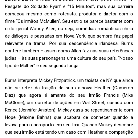
Resgate do Soldado Ryan” e “15 Minutos”, mas sua carreira
começou mesmo como roterista, produtor e diretor com o
filme “Os irmãos McMullen”. Seu estilo se parece bastante com
o do genial Woody Allen, ou seja, comédias românticas cheia
de diálogos e passadas em Nova York, que sempre faz papel
relevante na trama. Por sua descendência irlandesa, Burns
confere também – assim como Allen faz nas suas referências
judias – às suas personagens uma cultura do seu país. “Nosso
tipo de Mulher” é seu segundo longa.
Burns interpreta Mickey Fitzpatrick, um taxista de NY que ainda
não se refez da traição de sua ex-noiva Heather (Cameron
Diaz) que agora é amante do seu irmão Francis (Mike
McGlone), um corretor de ações em Wall Street, casado com
Renee (Jennifer Aniston). Mickey casa-se repentinamente com
Hope (Maxine Bahns) que acabara de conhecer quando a
levava para o aeroporto em seu taxi. Quando Mickey descobre
que seu irmão está tendo um caso com Heather a competição